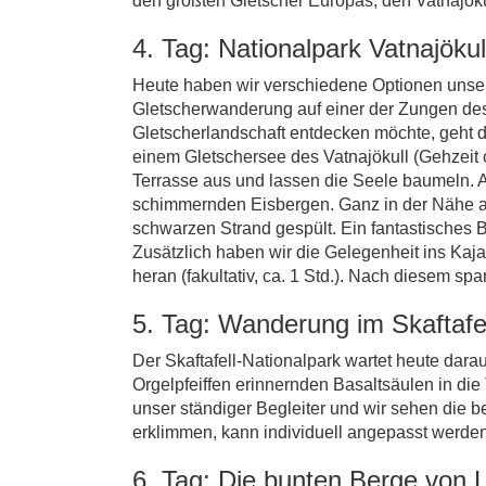
den größten Gletscher Europas, den Vatnajöku
4. Tag: Nationalpark Vatnajökul
Heute haben wir verschiedene Optionen unser
Gletscherwanderung auf einer der Zungen des V
Gletscherlandschaft entdecken möchte, geht
einem Gletschersee des Vatnajökull (Gehzeit c
Terrasse aus und lassen die Seele baumeln. A
schimmernden Eisbergen. Ganz in der Nähe am
schwarzen Strand gespült. Ein fantastisches 
Zusätzlich haben wir die Gelegenheit ins Kaja
heran (fakultativ, ca. 1 Std.). Nach diesem s
5. Tag: Wanderung im Skaftafel
Der Skaftafell-Nationalpark wartet heute dar
Orgelpfeiffen erinnernden Basaltsäulen in die 
unser ständiger Begleiter und wir sehen die 
erklimmen, kann individuell angepasst werden
6. Tag: Die bunten Berge von