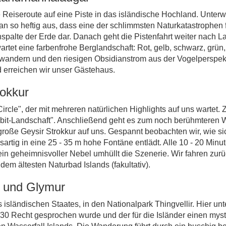
Reiseroute auf eine Piste in das isländische Hochland. Unterwe
n so heftig aus, dass eine der schlimmsten Naturkatastrophen f
kanspalte der Erde dar. Danach geht die Pistenfahrt weiter nac
wartet eine farbenfrohe Berglandschaft: Rot, gelb, schwarz, grün,
wandern und den riesigen Obsidianstrom aus der Vogelperspekti
 erreichen wir unser Gästehaus.
rokkur
cle", der mit mehreren natürlichen Highlights auf uns wartet. 
it-Landschaft". Anschließend geht es zum noch berühmteren Wa
r große Geysir Strokkur auf uns. Gespannt beobachten wir, wie
nsartig in eine 25 - 35 m hohe Fontäne entlädt. Alle 10 - 20 Mi
n geheimnisvoller Nebel umhüllt die Szenerie. Wir fahren zurü
dem ältesten Naturbad Islands (fakultativ).
rk und Glymur
s isländischen Staates, in den Nationalpark Thingvellir. Hier u
0 Recht gesprochen wurde und der für die Isländer einen mystisc