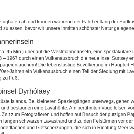
 Flughafen ab und können während der Fahrt entlang der Südkü
 zu essen, bevor wir unsere inmitten schönster Natur gelegene
ännerinseln
(ca. 45 Min.) über auf die Westmännerinseln, eine spektakuläre 
963 – 1967 durch einen Vulkanausbruch die neue Insel Surtsey e
Papageientauchern! Die lebenslustige Bevölkerung im Hauptort
 70er-Jahren ein Vulkanausbruch einen Teil der Siedlung mit La
g zu Fuß.
binsel Dyrhólaey
üste Islands. Bei kleineren Spaziergängen unterwegs, gehen wi
- und bestaunen eine Lavahöhle. Am berühmten Vogelfelsen von
 Zeit zum Fotografieren und hoffen auf Besuch der putzigen Pap
h langen schwarzen Lavastrand und zu den Felstürmen vor der K
Sanderflächen und Gletscherzungen, die sich in Richtung Meer w