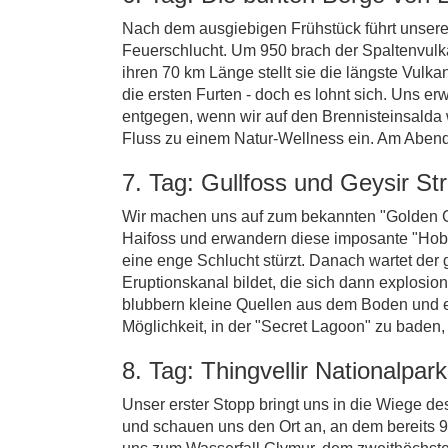
Nach dem ausgiebigen Frühstück führt unsere 
Feuerschlucht. Um 950 brach der Spaltenvulka
ihren 70 km Länge stellt sie die längste Vul
die ersten Furten - doch es lohnt sich. Uns er
entgegen, wenn wir auf den Brennisteinsalda 
Fluss zu einem Natur-Wellness ein. Am Abend
7. Tag: Gullfoss und Geysir St
Wir machen uns auf zum bekannten "Golden Cir
Haifoss und erwandern diese imposante "Hobb
eine enge Schlucht stürzt. Danach wartet de
Eruptionskanal bildet, die sich dann explosio
blubbern kleine Quellen aus dem Boden und ei
Möglichkeit, in der "Secret Lagoon" zu baden, 
8. Tag: Thingvellir Nationalpa
Unser erster Stopp bringt uns in die Wiege de
und schauen uns den Ort an, an dem bereits 93