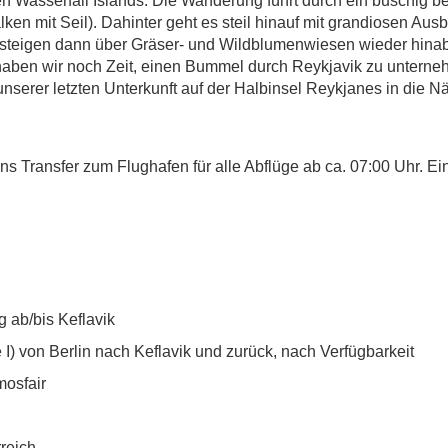
n Wasserfall Islands. Die Wanderung führt durch ein buschig 
lken mit Seil). Dahinter geht es steil hinauf mit grandiosen Aus
teigen dann über Gräser- und Wildblumenwiesen wieder hinab.
haben wir noch Zeit, einen Bummel durch Reykjavik zu unterne
unserer letzten Unterkunft auf der Halbinsel Reykjanes in die 
 Transfer zum Flughafen für alle Abflüge ab ca. 07:00 Uhr. Ei
 ab/bis Keflavik
e I) von Berlin nach Keflavik und zurück, nach Verfügbarkeit
mosfair
reich