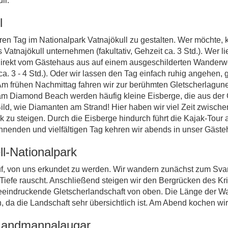
ll.
l
en Tag im Nationalpark Vatnajökull zu gestalten. Wer möchte, 
atnajökull unternehmen (fakultativ, Gehzeit ca. 3 Std.). Wer li
 direkt vom Gästehaus aus auf einem ausgeschilderten Wander
a. 3 - 4 Std.). Oder wir lassen den Tag einfach ruhig angehen, 
m frühen Nachmittag fahren wir zur berühmten Gletscherlagune 
 Diamond Beach werden häufig kleine Eisberge, die aus der G
Bild, wie Diamanten am Strand! Hier haben wir viel Zeit zwisch
k zu steigen. Durch die Eisberge hindurch führt die Kajak-Tour
pannenden und vielfältigen Tag kehren wir abends in unser Gäste
l-Nationalpark
auf, von uns erkundet zu werden. Wir wandern zunächst zum Sva
Tiefe rauscht. Anschließend steigen wir den Bergrücken des Krist
beeindruckende Gletscherlandschaft von oben. Die Länge der Wa
, da die Landschaft sehr übersichtlich ist. Am Abend kochen wi
 Landmannalaugar