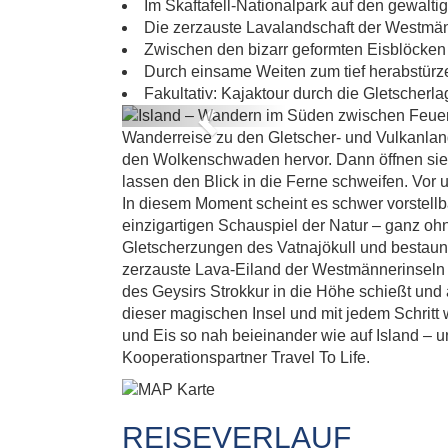
SÜDE
Im Skaftafell-Nationalpark auf den gewalti
Die zerzauste Lavalandschaft der Westmä
Zwischen den bizarr geformten Eisblöck
Durch einsame Weiten zum tief herabstür
Fakultativ: Kajaktour durch die Gletscherl
Previous
Wanderreise zu den Gletscher- und Vulkanlan
den Wolkenschwaden hervor. Dann öffnen sie 
lassen den Blick in die Ferne schweifen. Vor 
In diesem Moment scheint es schwer vorstellba
einzigartigen Schauspiel der Natur – ganz oh
Gletscherzungen des Vatnajökull und bestaune
zerzauste Lava-Eiland der Westmännerinseln
des Geysirs Strokkur in die Höhe schießt und
dieser magischen Insel und mit jedem Schritt
und Eis so nah beieinander wie auf Island – u
Kooperationspartner Travel To Life.
REISEVERLAUF