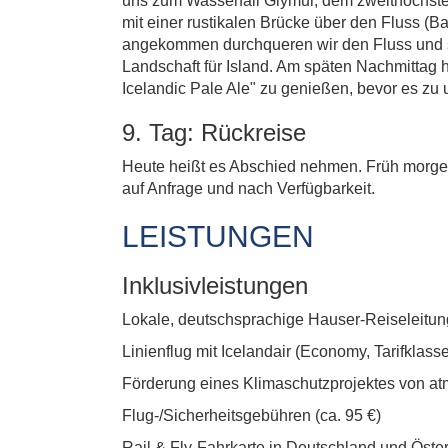
uns zum Wasserfall Glymur, dem zweithöchste
mit einer rustikalen Brücke über den Fluss (Ba
angekommen durchqueren wir den Fluss und s
Landschaft für Island. Am späten Nachmittag 
Icelandic Pale Ale" zu genießen, bevor es zu 
9. Tag: Rückreise
Heute heißt es Abschied nehmen. Früh morgens
auf Anfrage und nach Verfügbarkeit.
LEISTUNGEN
Inklusivleistungen
Lokale, deutschsprachige Hauser-Reiseleitung
Linienflug mit Icelandair (Economy, Tarifklass
Förderung eines Klimaschutzprojektes von at
Flug-/Sicherheitsgebühren (ca. 95 €)
Rail & Fly-Fahrkarte in Deutschland und Öster