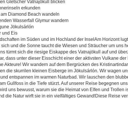
N ZWISCHEN 
gen Gletscher Vatnajökull blicken
nnerinseln erkunden
en am Diamond Beach wandeln
UND EIS
zenden Wasserfall Glymur wandern
agune Jökulsárlón
dschaften im Süden und im Hochland der InselAm Horizont lug
Island – Wandern im Süden zwischen Feuer u
sich und die Sonne taucht die Wiesen und Sträucher um uns her
uns türmt sich die riesige Eiskappe des Vatnajökull auf und übe
r, dass unter dieser Eisschicht einer der aktivsten Vulkane der
ne Akteure! Wir wandern auf dem Bergrücken des Kristinartindar
n die skurrilen kleinen Eisberge im Jökulsárlón. Wir wagen un
 und entspannen im warmen Naturbad. Wir lauschen den blubb
 am Gullfoss in die Tiefe stürzt. Auf unserer Reise begegnen 
 wird uns bewusst, warum sie die Heimat von Elfen und Trollen 
nd die Natur wirft sie in ein vielfältiges Gewand!Diese Reise v