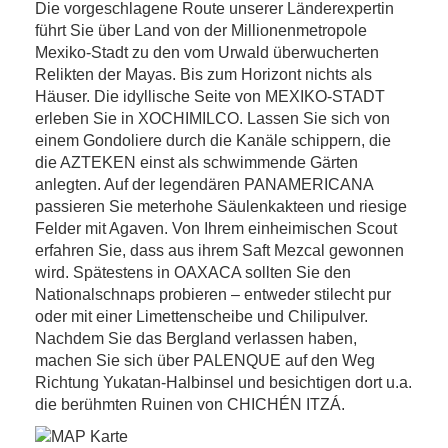
Mexiko – Tequila, Tempel, Traumstrände
Die vorgeschlagene Route unserer Länderexpertin
führt Sie über Land von der Millionenmetropole
Mexiko-Stadt zu den vom Urwald überwucherten
Relikten der Mayas. Bis zum Horizont nichts als
Häuser. Die idyllische Seite von MEXIKO-STADT
erleben Sie in XOCHIMILCO. Lassen Sie sich von
einem Gondoliere durch die Kanäle schippern, die
die AZTEKEN einst als schwimmende Gärten
anlegten. Auf der legendären PANAMERICANA
passieren Sie meterhohe Säulenkakteen und riesige
Felder mit Agaven. Von Ihrem einheimischen Scout
erfahren Sie, dass aus ihrem Saft Mezcal gewonnen
wird. Spätestens in OAXACA sollten Sie den
Nationalschnaps probieren – entweder stilecht pur
oder mit einer Limettenscheibe und Chilipulver.
Nachdem Sie das Bergland verlassen haben,
machen Sie sich über PALENQUE auf den Weg
Richtung Yukatan-Halbinsel und besichtigen dort u.a.
die berühmten Ruinen von CHICHÉN ITZÁ.