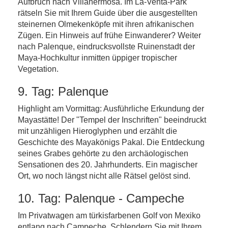
Aufbruch nach Villahermosa. Im La-Venta-Park
rätseln Sie mit Ihrem Guide über die ausgestellten
steinernen Olmekenköpfe mit ihren afrikanischen
Zügen. Ein Hinweis auf frühe Einwanderer? Weiter
nach Palenque, eindrucksvollste Ruinenstadt der
Maya-Hochkultur inmitten üppiger tropischer
Vegetation.
9. Tag: Palenque
Highlight am Vormittag: Ausführliche Erkundung der
Mayastätte! Der "Tempel der Inschriften" beeindruckt
mit unzähligen Hieroglyphen und erzählt die
Geschichte des Mayakönigs Pakal. Die Entdeckung
seines Grabes gehörte zu den archäologischen
Sensationen des 20. Jahrhunderts. Ein magischer
Ort, wo noch längst nicht alle Rätsel gelöst sind.
10. Tag: Palenque - Campeche
Im Privatwagen am türkisfarbenen Golf von Mexiko
entlang nach Campeche. Schlendern Sie mit Ihrem