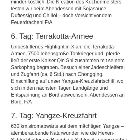
minder köstlich! Die Kreation des Küchenmeisters
testen wir beim Abendessen mit Sojasauce,
Duftessig und Chiliöl – doch Vorsicht vor dem
Feuerdrachen! F/A
6. Tag: Terrakotta-Armee
Unbestrittenes Highlight in Xian: die Terrakotta-
Armee. 7500 lebensgroße Tonkrieger und -pferde
ließ der erste Kaiser Qin Shi zusammen mit seinem
Sarkophag begraben. Besuch einer Jadeschleiferei
und Zugfahrt (ca. 6 Std.) nach Chongqing.
Einschiffung auf unser Yangze-Kreuzfahrtschiff, wo
sich in den nächsten Tagen Landgänge und
Entspannung an Bord abwechseln. Abendessen an
Bord. F/A
7. Tag: Yangze-Kreuzfahrt
630 km stromabwärts auf dem mächtigen Yangze –
atemberaubende Naturwunder, wie die Hexen-
Schlucht oder die Blasebalg-Schlucht, ziehen vorbei.