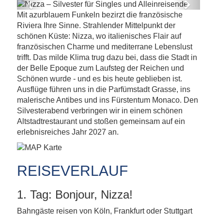
Previous
Next
Mit azurblauem Funkeln bezirzt die französische
 Singles und
Nizza – Silvester für Singles u
Riviera Ihre Sinne. Strahlender Mittelpunkt der
nde
Alleinreisende
schönen Küste: Nizza, wo italienisches Flair auf
französischen Charme und mediterrane Lebenslust
trifft. Das milde Klima trug dazu bei, dass die Stadt in
der Belle Epoque zum Laufsteg der Reichen und
Schönen wurde - und es bis heute geblieben ist.
Ausflüge führen uns in die Parfümstadt Grasse, ins
malerische Antibes und ins Fürstentum Monaco. Den
Silvesterabend verbringen wir in einem schönen
Altstadtrestaurant und stoßen gemeinsam auf ein
erlebnisreiches Jahr 2027 an.
REISEVERLAUF
1. Tag: Bonjour, Nizza!
Bahngäste reisen von Köln, Frankfurt oder Stuttgart