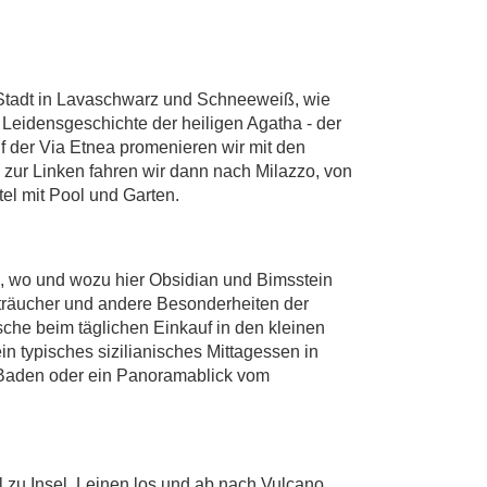
e Stadt in Lavaschwarz und Schneeweiß, wie
e Leidensgeschichte der heiligen Agatha - der
f der Via Etnea promenieren wir mit den
zur Linken fahren wir dann nach Milazzo, von
el mit Pool und Garten.
in, wo und wozu hier Obsidian und Bimsstein
träucher und andere Besonderheiten der
che beim täglichen Einkauf in den kleinen
n typisches sizilianisches Mittagessen in
. Baden oder ein Panoramablick vom
l zu Insel. Leinen los und ab nach Vulcano,