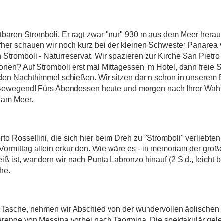
aren Stromboli. Er ragt zwar "nur" 930 m aus dem Meer heraus
er schauen wir noch kurz bei der kleinen Schwester Panarea vo
h Stromboli - Naturreservat. Wir spazieren zur Kirche San Piet
ronen? Auf Stromboli erst mal Mittagessen im Hotel, dann freie
n den Nachthimmel schießen. Wir sitzen dann schon in unserem 
wegend! Fürs Abendessen heute und morgen nach Ihrer Wahl ha
 am Meer.
 Rossellini, die sich hier beim Dreh zu "Stromboli" verliebten
ormittag allein erkunden. Wie wäre es - in memoriam der große
iß ist, wandern wir nach Punta Labronzo hinauf (2 Std., leicht 
he.
Tasche, nehmen wir Abschied von der wundervollen äolischen I
renge von Messina vorbei nach Taormina. Die spektakulär geleg