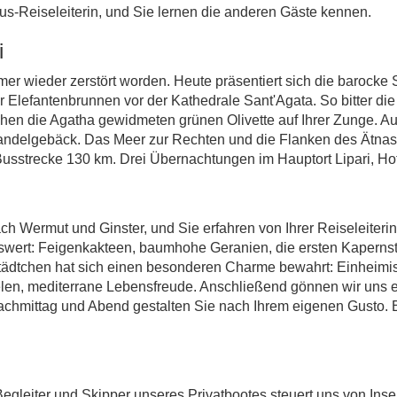
sus-Reiseleiterin, und Sie lernen die anderen Gäste kennen.
i
er wieder zerstört worden. Heute präsentiert sich die barock
er Elefantenbrunnen vor der Kathedrale Sant'Agata. So bitter di
ehen die Agatha gewidmeten grünen Olivette auf Ihrer Zunge. Au
andelgebäck. Das Meer zur Rechten und die Flanken des Ätnas 
Busstrecke 130 km. Drei Übernachtungen im Hauptort Lipari, Hot
nach Wermut und Ginster, und Sie erfahren von Ihrer Reiseleiter
swert: Feigenkakteen, baumhohe Geranien, die ersten Kaperns
Städtchen hat sich einen besonderen Charme bewahrt: Einheimis
elen, mediterrane Lebensfreude. Anschließend gönnen wir uns ei
 Nachmittag und Abend gestalten Sie nach Ihrem eigenen Gusto
egleiter und Skipper unseres Privatbootes steuert uns von Inse