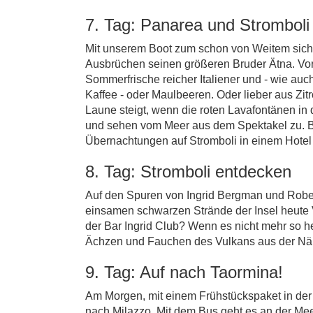
7. Tag: Panarea und Stromboli
Mit unserem Boot zum schon von Weitem sichtb
Ausbrüchen seinen größeren Bruder Ätna. Vorh
Sommerfrische reicher Italiener und - wie auc
Kaffee - oder Maulbeeren. Oder lieber aus Zit
Laune steigt, wenn die roten Lavafontänen i
und sehen vom Meer aus dem Spektakel zu. Be
Übernachtungen auf Stromboli in einem Hotel
8. Tag: Stromboli entdecken
Auf den Spuren von Ingrid Bergman und Roberto
einsamen schwarzen Strände der Insel heute V
der Bar Ingrid Club? Wenn es nicht mehr so he
Ächzen und Fauchen des Vulkans aus der Nä
9. Tag: Auf nach Taormina!
Am Morgen, mit einem Frühstückspaket in der 
nach Milazzo. Mit dem Bus geht es an der Mee