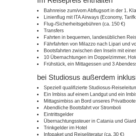
Im Reisepreis enthalten
Bahnreise zum/vom Abflugsort in der 1. K
Linienflug mit ITA Airways (Economy, Tarif
Flug-/Sicherheitsgebühren (ca. 150 €)
Transfers
Fahrten in bequemen, landesüblichen Re
Fährfahrten von Milazzo nach Lipari und v
Bootsfahrten zwischen den Inseln mit einem
10 Übernachtungen im Doppelzimmer, Hote
Frühstück, ein Mittagessen und 3 Abendes
bei Studiosus außerdem inklus
Speziell qualifizierte Studiosus-Reiseleitu
Ein Imbiss auf einem Landgut und ein Imb
Mittagsimbiss an Bord unseres Privatboote
Abendliche Bootsfahrt vor Stromboli
Eintrittsgelder
Übernachtungssteuer in Catania und Giard
Trinkgelder im Hotel
Infopaket und Reiseliteratur (ca. 30 €)