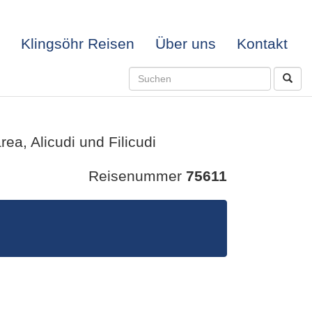
Klingsöhr Reisen
Über uns
Kontakt
ea, Alicudi und Filicudi
Reisenummer
75611
– VON