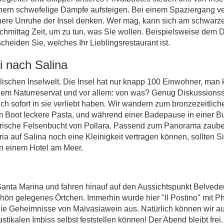
hern schwefelige Dämpfe aufsteigen. Bei einem Spaziergang verr
nere Unruhe der Insel denken. Wer mag, kann sich am schwarz
achmittag Zeit, um zu tun, was Sie wollen. Beispielsweise dem 
heiden Sie, welches Ihr Lieblingsrestaurant ist.
di nach Salina
äolischen Inselwelt. Die Insel hat nur knapp 100 Einwohner, m
em Naturreservat und vor allem: von was? Genug Diskussionsstoff
sich sofort in sie verliebt haben. Wir wandern zum bronzezeitlich
em Boot leckere Pasta, und während einer Badepause in einer 
erische Felsenbucht von Pollara. Passend zum Panorama zauber
a auf Salina noch eine Kleinigkeit vertragen können, sollten S
n einem Hotel am Meer.
Santa Marina und fahren hinauf auf den Aussichtspunkt Belveder
chön gelegenes Örtchen. Immerhin wurde hier "Il Postino" mit P
die Geheimnisse von Malvasiawein aus. Natürlich können wir au
stikalen Imbiss selbst feststellen können! Der Abend bleibt frei.