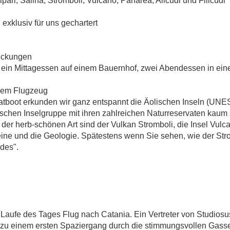
INSEL ZU INSE
pari, Salina, Stromboli, Vulcano, Panarea, Alicudi und Filicudi
exklusiv für uns gechartert
deckungen
 ein Mittagessen auf einem Bauernhof, zwei Abendessen in eine
 dem Flugzeug
ivatboot erkunden wir ganz entspannt die Äolischen Inseln (UN
schen Inselgruppe mit ihren zahlreichen Naturreservaten kaum
e der herb-schönen Art sind der Vulkan Stromboli, die Insel Vulc
ine und die Geologie. Spätestens wenn Sie sehen, wie der Stro
des".
aufe des Tages Flug nach Catania. Ein Vertreter von Studiosus 
 zu einem ersten Spaziergang durch die stimmungsvollen Gasse