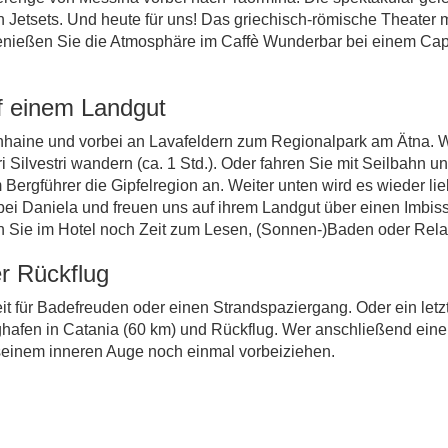
len Jetsets. Und heute für uns! Das griechisch-römische Theater
 Genießen Sie die Atmosphäre im Caffè Wunderbar bei einem C
f einem Landgut
enhaine und vorbei an Lavafeldern zum Regionalpark am Ätna. 
 Silvestri wandern (ca. 1 Std.). Oder fahren Sie mit Seilbahn 
Bergführer die Gipfelregion an. Weiter unten wird es wieder li
 bei Daniela und freuen uns auf ihrem Landgut über einen Imbis
n Sie im Hotel noch Zeit zum Lesen, (Sonnen-)Baden oder Rela
r Rückflug
t für Badefreuden oder einen Strandspaziergang. Oder ein letz
hafen in Catania (60 km) und Rückflug. Wer anschließend eine
seinem inneren Auge noch einmal vorbeiziehen.