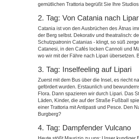
gemütlichen Trattoria begrüßt Sie Ihre Studio
2. Tag: Von Catania nach Lipar
Catania ist von den Ausbrüchen des Ätnas imm
der Berg selbst. Dekorativ und theatralisch: d
Schutzpatronin Catanias - klingt, so süß zerg
Catanesi, in den Cafés locken Cannoli und M
wo wir mit der Fähre nach Lipari übersetzen. 
3. Tag: Inselfeeling auf Lipari
Zuerst mit dem Bus über die Insel, es riecht 
gefördert wurden. Erstaunlich und bewundern
Flora. Dann spazieren wir durch Lipari. Das 
Läden, Kinder, die auf der Straße Fußball spi
einer Trattoria mit Antipasti und Pesce. Den
Burgberg?
4. Tag: Dampfender Vulcano
Heute stößt Maurizio zu uns: Unser kundiger B