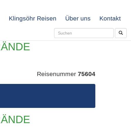
Klingsöhr Reisen
Über uns
Kontakt
RÄNDE
Reisenummer
75604
, TEE
RÄNDE