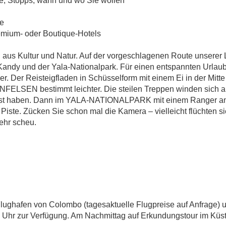
D TROPENSTRÄ
e, Stopps, wann und wo Sie wollen
ie
emium- oder Boutique-Hotels
 aus Kultur und Natur. Auf der vorgeschlagenen Route unserer 
Sri Lanka – Tempel, Tee und Tropenstrände
Kandy und der Yala-Nationalpark. Für einen entspannten Urlau
. Der Reisteigfladen in Schüsselform mit einem Ei in der Mitte
WENFELSEN bestimmt leichter. Die steilen Treppen winden sich 
ngst haben. Dann im YALA-NATIONALPARK mit einem Ranger an I
e Piste. Zücken Sie schon mal die Kamera – vielleicht flüchten 
ehr scheu.
lughafen von Colombo (tagesaktuelle Flugpreise auf Anfrage) u
14 Uhr zur Verfügung. Am Nachmittag auf Erkundungstour im Kü