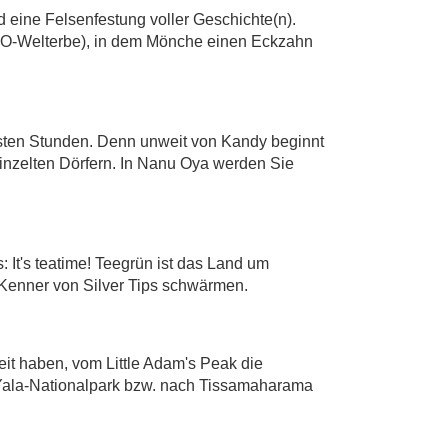
d eine Felsenfestung voller Geschichte(n).
O-Welterbe), in dem Mönche einen Eckzahn
hsten Stunden. Denn unweit von Kandy beginnt
inzelten Dörfern. In Nanu Oya werden Sie
 It's teatime! Teegrün ist das Land um
 Kenner von Silver Tips schwärmen.
eit haben, vom Little Adam's Peak die
 Yala-Nationalpark bzw. nach Tissamaharama