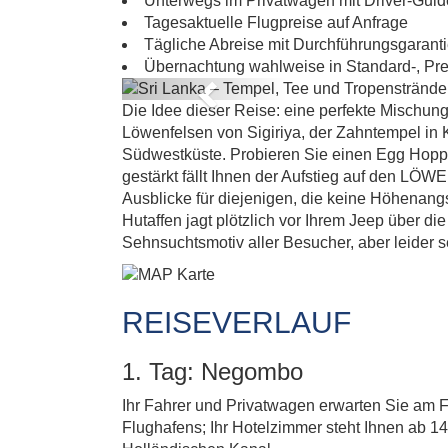
UN
Unterwegs im Privatwagen mit Driver-Guid
Tagesaktuelle Flugpreise auf Anfrage
Tägliche Abreise mit Durchführungsgarant
Übernachtung wahlweise in Standard-, Pr
Previous
Die Idee dieser Reise: eine perfekte Mischung
Löwenfelsen von Sigiriya, der Zahntempel in 
Südwestküste. Probieren Sie einen Egg Hopper
gestärkt fällt Ihnen der Aufstieg auf den LÖ
Ausblicke für diejenigen, die keine Höhena
Hutaffen jagt plötzlich vor Ihrem Jeep über di
Sehnsuchtsmotiv aller Besucher, aber leider s
REISEVERLAUF
1. Tag: Negombo
Ihr Fahrer und Privatwagen erwarten Sie am F
Flughafens; Ihr Hotelzimmer steht Ihnen ab 