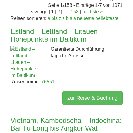
KAFFEEHAUSKULTUR,
Seite 1/153 - Einträge 1-7 von 1071
K.U.K.-ERBE UND
<
vorige
|
1
|
2
|
...
|
153
|
nächste
>
Reisen sortieren:
a bis z
z bis a
neueste
beliebteste
TRÜFFEL 4. BIS 8....
Estland – Lettland – Litauen –
Höhepunkte im Baltikum
Jetzt entdecken!
Garantierte Durchführung,
tägliche Abreise
Reisenummer
76551
zur Reise & Buchung
Vietnam, Kambodscha – Indochina:
Bai Tu Long bis Angkor Wat