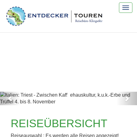
Togg
navig
Previous
Nex
ITALIEN: TRIEST -
REISEÜBERSICHT
ZWISCHEN
Reiseauswahl : Es werden alle Reisen angezeigt!