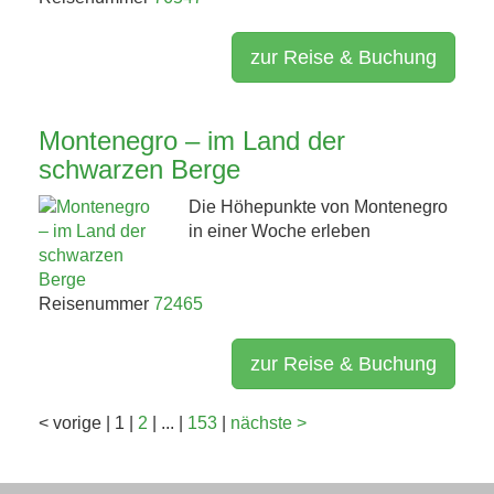
zur Reise & Buchung
Montenegro – im Land der
schwarzen Berge
Die Höhepunkte von Montenegro
in einer Woche erleben
Reisenummer
72465
zur Reise & Buchung
<
vorige
|
1
|
2
|
...
|
153
|
nächste
>