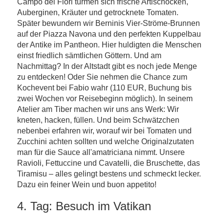
Campo dei Fiori türmen sich frische Artischocken,
Auberginen, Kräuter und getrocknete Tomaten.
Später bewundern wir Berninis Vier-Ströme-Brunnen
auf der Piazza Navona und den perfekten Kuppelbau
der Antike im Pantheon. Hier huldigten die Menschen
einst friedlich sämtlichen Göttern. Und am
Nachmittag? In der Altstadt gibt es noch jede Menge
zu entdecken! Oder Sie nehmen die Chance zum
Kochevent bei Fabio wahr (110 EUR, Buchung bis
zwei Wochen vor Reisebeginn möglich). In seinem
Atelier am Tiber machen wir uns ans Werk: Wir
kneten, hacken, füllen. Und beim Schwätzchen
nebenbei erfahren wir, worauf wir bei Tomaten und
Zucchini achten sollten und welche Originalzutaten
man für die Sauce all'amatriciana nimmt. Unsere
Ravioli, Fettuccine und Cavatelli, die Bruschette, das
Tiramisu – alles gelingt bestens und schmeckt lecker.
Dazu ein feiner Wein und buon appetito!
4. Tag: Besuch im Vatikan