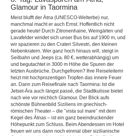
Glamour in Taormina
Meist blufft der Ätna (UNESCO-Welterbe) nur,
manchmal macht er auch Ernst. Hoffentlich nicht
gerade heute! Durch Zitronenhaine, Weingärten und
Lavafelder windet sich unser Bus bis auf 1900 m, und
wir spazieren zu den Crateri Silvestri, den kleinen
Nebenkratern. Wer ganz hoch hinaus will, steigt in
Seilbahn und Jeeps (ca. 80 €, wetterabhängig) um
und begutachtet in 3000 m Höhe die Spuren der
letzten Ausbrüche. Durchgefroren? Ihre Reiseleiterin
heizt mit hochprozentigen Tropfen das innere Feuer
an. Dann zum Reisefinale nach Taormina: Ist die
Jetset-Ära auch längst passé, die Stadtkulisse bietet
nach wie vor reichlich Glamour. Der Blick aufs
schönste Bühnenbild Siziliens im griechisch-
römischen Theater – die "vista sul mare" mit dem
Kegel des Ätnas – ist ein ganz beeindruckender
Höhepunkt zum Schluss. Beim Abendessen im Hotel
freuen wir uns dann noch einmal über sizilianische