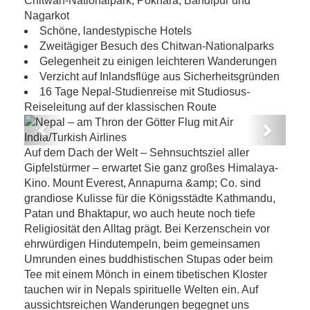
Chitwan-Nationalpark, Pokhara, Bandipur und
Nagarkot
Schöne, landestypische Hotels
Zweitägiger Besuch des Chitwan-Nationalparks
Gelegenheit zu einigen leichteren Wanderungen
Verzicht auf Inlandsflüge aus Sicherheitsgründen
16 Tage Nepal-Studienreise mit Studiosus-
Reiseleitung auf der klassischen Route
Previous
Next
Nepal – am Thron der Götter Flug mit Air
Auf dem Dach der Welt – Sehnsuchtsziel aller
India/Turkish Airlines
Gipfelstürmer – erwartet Sie ganz großes Himalaya-
Kino. Mount Everest, Annapurna &amp; Co. sind
grandiose Kulisse für die Königsstädte Kathmandu,
Patan und Bhaktapur, wo auch heute noch tiefe
Religiosität den Alltag prägt. Bei Kerzenschein vor
ehrwürdigen Hindutempeln, beim gemeinsamen
Umrunden eines buddhistischen Stupas oder beim
Tee mit einem Mönch in einem tibetischen Kloster
tauchen wir in Nepals spirituelle Welten ein. Auf
aussichtsreichen Wanderungen begegnet uns