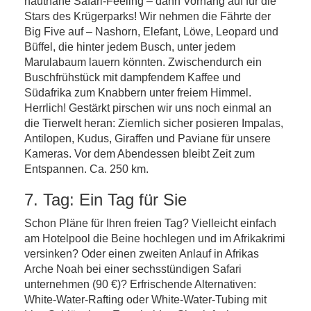
hautnahe Safari-Feeling – dann Vorhang auf für die
Stars des Krügerparks! Wir nehmen die Fährte der
Big Five auf – Nashorn, Elefant, Löwe, Leopard und
Büffel, die hinter jedem Busch, unter jedem
Marulabaum lauern könnten. Zwischendurch ein
Buschfrühstück mit dampfendem Kaffee und
Südafrika zum Knabbern unter freiem Himmel.
Herrlich! Gestärkt pirschen wir uns noch einmal an
die Tierwelt heran: Ziemlich sicher posieren Impalas,
Antilopen, Kudus, Giraffen und Paviane für unsere
Kameras. Vor dem Abendessen bleibt Zeit zum
Entspannen. Ca. 250 km.
7. Tag: Ein Tag für Sie
Schon Pläne für Ihren freien Tag? Vielleicht einfach
am Hotelpool die Beine hochlegen und im Afrikakrimi
versinken? Oder einen zweiten Anlauf in Afrikas
Arche Noah bei einer sechsstündigen Safari
unternehmen (90 €)? Erfrischende Alternativen:
White-Water-Rafting oder White-Water-Tubing mit