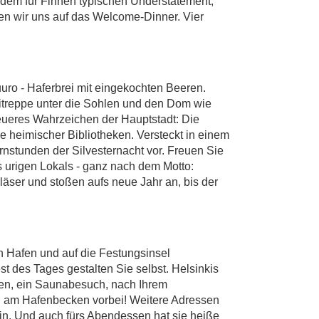
dem für Finnen typischen Understatement,
uen wir uns auf das Welcome-Dinner. Vier
uuro - Haferbrei mit eingekochten Beeren.
itreppe unter die Sohlen und den Dom wie
eueres Wahrzeichen der Hauptstadt: Die
e heimischer Bibliotheken. Versteckt in einem
rnstunden der Silvesternacht vor. Freuen Sie
urigen Lokals - ganz nach dem Motto:
gläser und stoßen aufs neue Jahr an, bis der
en Hafen und auf die Festungsinsel
st des Tages gestalten Sie selbst. Helsinkis
iten, ein Saunabesuch, nach Ihrem
mal am Hafenbecken vorbei! Weitere Adressen
in. Und auch fürs Abendessen hat sie heiße