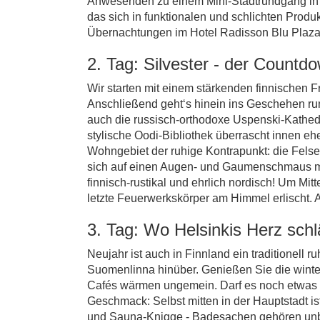
Anwesenden zu einem Mini-Stadtrundgang in 
das sich in funktionalen und schlichten Produ
Übernachtungen im Hotel Radisson Blu Plaza 
2. Tag: Silvester - der Countdo
Wir starten mit einem stärkenden finnischen F
Anschließend geht‘s hinein ins Geschehen ru
auch die russisch-orthodoxe Uspenski-Kathedr
stylische Oodi-Bibliothek überrascht innen e
Wohngebiet der ruhige Kontrapunkt: die Felsen
sich auf einen Augen- und Gaumenschmaus mit
finnisch-rustikal und ehrlich nordisch! Um Mit
letzte Feuerwerkskörper am Himmel erlischt. 
3. Tag: Wo Helsinkis Herz schl
Neujahr ist auch in Finnland ein traditionell
Suomenlinna hinüber. Genießen Sie die winterl
Cafés wärmen ungemein. Darf es noch etwas he
Geschmack: Selbst mitten in der Hauptstadt i
und Sauna-Knigge - Badesachen gehören unbedi