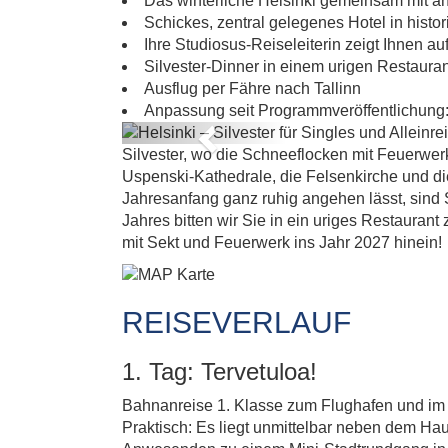
Das winterliche Helsinki gemeinsam mit an
Schickes, zentral gelegenes Hotel in his
Ihre Studiosus-Reiseleiterin zeigt Ihnen au
Silvester-Dinner in einem urigen Restaura
Ausflug per Fähre nach Tallinn
Anpassung seit Programmveröffentlichung: 
Previous
Silvester, wo die Schneeflocken mit Feuerwe
Helsinki – Si
Uspenski-Kathedrale, die Felsenkirche und d
Jahresanfang ganz ruhig angehen lässt, sind S
Jahres bitten wir Sie in ein uriges Restauran
mit Sekt und Feuerwerk ins Jahr 2027 hinein!
REISEVERLAUF
1. Tag: Tervetuloa!
Bahnanreise 1. Klasse zum Flughafen und im L
Praktisch: Es liegt unmittelbar neben dem Ha