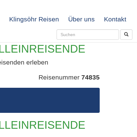
Klingsöhr Reisen
Über uns
Kontakt
ALLEINREISENDE
eisenden erleben
Reisenummer
74835
ER FÜR
ALLEINREISENDE