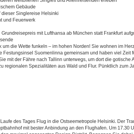
SINGLES UND
deren weltoffenen Singles und Alleinreisenden erleben
torischem Gebäude
f dieser Singlereise Helsinki
ALLEINREISEND
nt und Feuerwerk
Grundreisepreis mit Lufthansa ab München statt Frankfurt aufg
rk um die Wette funkeln – im hohen Norden! Sie wohnen im Herz
lvester für Singles und Alleinreisende
ie Festungsinsel Suomenlinna gemeinsam und haben viel Zeit f
ie mit der Fähre nach Tallinn unterwegs, um dort die gotische 
t zu regionalen Spezialitäten aus Wald und Flur. Pünktlich zum 
aufe des Tages Flug in die Ostseemetropole Helsinki. Der Trans
uptbahnhof mit bester Anbindung an den Flughafen. Um 17.30 Uhr