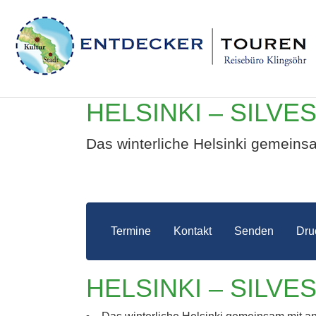
HELSINKI – SILV
Das winterliche Helsinki gemeins
Termine
Kontakt
Senden
Dru
HELSI
HELSINKI – SILV