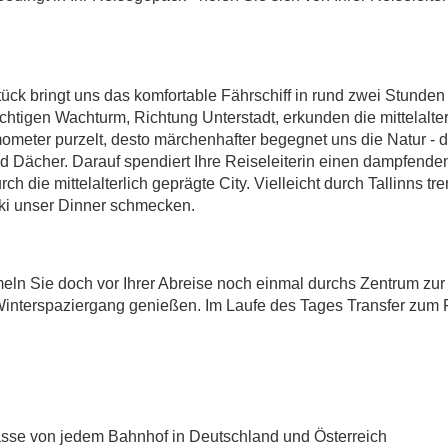
ück bringt uns das komfortable Fährschiff in rund zwei Stunden 
chtigen Wachturm, Richtung Unterstadt, erkunden die mittelalte
rmometer purzelt, desto märchenhafter begegnet uns die Natur 
 Dächer. Darauf spendiert Ihre Reiseleiterin einen dampfenden 
h die mittelalterlich geprägte City. Vielleicht durch Tallinns
nki unser Dinner schmecken.
eln Sie doch vor Ihrer Abreise noch einmal durchs Zentrum zu
Winterspaziergang genießen. Im Laufe des Tages Transfer zum 
lasse von jedem Bahnhof in Deutschland und Österreich