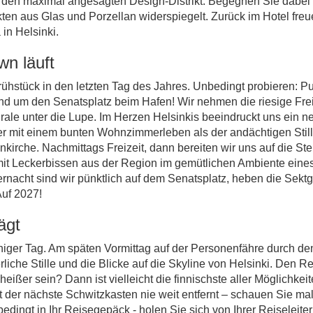
den maximal angesagten Design-Distrikt. Begegnen Sie dabei 
kten aus Glas und Porzellan widerspiegelt. Zurück im Hotel fre
in Helsinki.
wn läuft
rühstück in den letzten Tag des Jahres. Unbedingt probieren: P
nd um den Senatsplatz beim Hafen! Wir nehmen die riesige Fre
ale unter die Lupe. Im Herzen Helsinkis beeindruckt uns ein n
her mit einem bunten Wohnzimmerleben als der andächtigen Still
kirche. Nachmittags Freizeit, dann bereiten wir uns auf die Ste
 Leckerbissen aus der Region im gemütlichen Ambiente eines 
ternacht sind wir pünktlich auf dem Senatsplatz, heben die Sekt
Auf 2027!
ägt
 ruhiger Tag. Am späten Vormittag auf der Personenfähre durch d
iche Stille und die Blicke auf die Skyline von Helsinki. Den Re
ißer sein? Dann ist vielleicht die finnischste aller Möglichke
st der nächste Schwitzkasten nie weit entfernt – schauen Sie 
ngt in Ihr Reisegepäck - holen Sie sich von Ihrer Reiseleiter