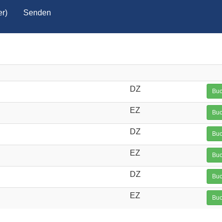
r)
Senden
DZ
Buc
EZ
Buc
DZ
Buc
EZ
Buc
DZ
Buc
EZ
Buc