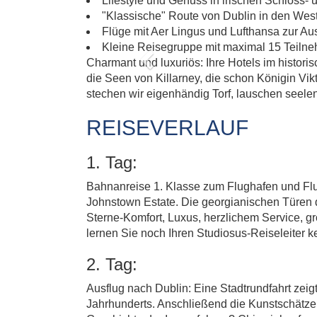
V
Lifestyle und Genuss in irischen Schloss-
"Klassische" Route von Dublin in den Wes
Flüge mit Aer Lingus und Lufthansa zur A
Kleine Reisegruppe mit maximal 15 Teiln
Charmant und luxuriös: Ihre Hotels im histo
Previous
die Seen von Killarney, die schon Königin Vik
stechen wir eigenhändig Torf, lauschen seel
REISEVERLAUF
1. Tag:
Bahnanreise 1. Klasse zum Flughafen und Flug
Johnstown Estate. Die georgianischen Türen d
Sterne-Komfort, Luxus, herzlichem Service, 
lernen Sie noch Ihren Studiosus-Reiseleiter
2. Tag:
Ausflug nach Dublin: Eine Stadtrundfahrt zeig
Jahrhunderts. Anschließend die Kunstschätze 