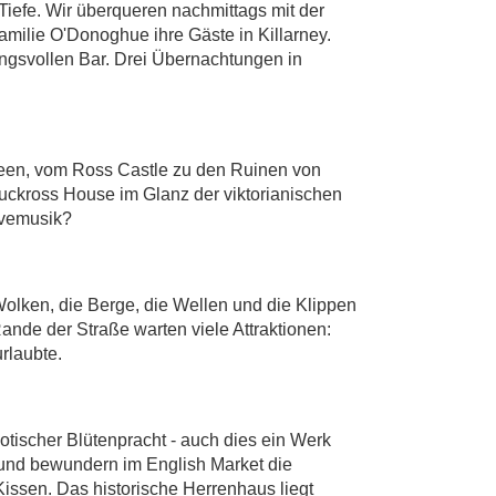
iefe. Wir überqueren nachmittags mit der
amilie O'Donoghue ihre Gäste in Killarney.
ungsvollen Bar. Drei Übernachtungen in
 Seen, vom Ross Castle zu den Ruinen von
Muckross House im Glanz der viktorianischen
Livemusik?
olken, die Berge, die Wellen und die Klippen
nde der Straße warten viele Attraktionen:
rlaubte.
tischer Blütenpracht - auch dies ein Werk
 und bewundern im English Market die
issen. Das historische Herrenhaus liegt