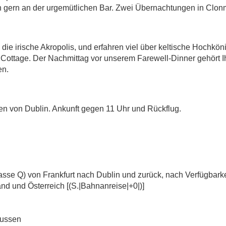
h gern an der urgemütlichen Bar. Zwei Übernachtungen in Clon
ie irische Akropolis, und erfahren viel über keltische Hochköni
 Cottage. Der Nachmittag vor unserem Farewell-Dinner gehört 
en.
fen von Dublin. Ankunft gegen 11 Uhr und Rückflug.
lasse Q) von Frankfurt nach Dublin und zurück, nach Verfügbarke
nd und Österreich [(S.|Bahnanreise|+0|)]
Bussen