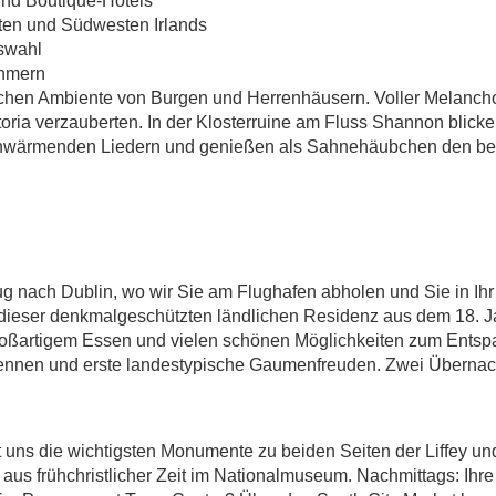
OLLER LEGEND
 und Boutique-Hotels
ten und Südwesten Irlands
uswahl
ehmern
rischen Ambiente von Burgen und Herrenhäusern. Voller Melanc
toria verzauberten. In der Klosterruine am Fluss Shannon blick
enwärmenden Liedern und genießen als Sahnehäubchen den best
 nach Dublin, wo wir Sie am Flughafen abholen und Sie in Ihr 
ieser denkmalgeschützten ländlichen Residenz aus dem 18. Jah
großartigem Essen und vielen schönen Möglichkeiten zum Entsp
 kennen und erste landestypische Gaumenfreuden. Zwei Überna
t uns die wichtigsten Monumente zu beiden Seiten der Liffey un
aus frühchristlicher Zeit im Nationalmuseum. Nachmittags: Ihr