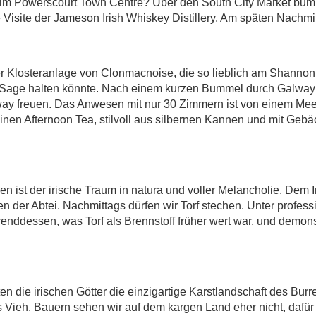
en im Powerscourt Town Centre? Über den South City Market b
Visite der Jameson Irish Whiskey Distillery. Am späten Nachmit
er Klosteranlage von Clonmacnoise, die so lieblich am Shannon 
Sage halten könnte. Nach einem kurzen Bummel durch Galway d
way freuen. Das Anwesen mit nur 30 Zimmern ist von einem Me
einen Afternoon Tea, stilvoll aus silbernen Kannen und mit Geb
st der irische Traum in natura und voller Melancholie. Dem I
 der Abtei. Nachmittags dürfen wir Torf stechen. Unter professi
nddessen, was Torf als Brennstoff früher wert war, und demonst
n die irischen Götter die einzigartige Karstlandschaft des Burre
Vieh. Bauern sehen wir auf dem kargen Land eher nicht, dafür d