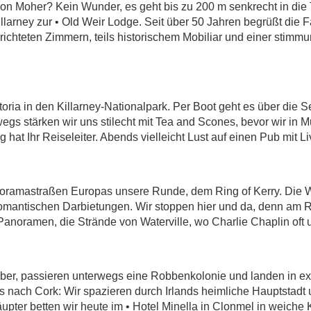
n Moher? Kein Wunder, es geht bis zu 200 m senkrecht in die T
larney zur • Old Weir Lodge. Seit über 50 Jahren begrüßt die F
richteten Zimmern, teils historischem Mobiliar und einer stimm
toria in den Killarney-Nationalpark. Per Boot geht es über die
egs stärken wir uns stilecht mit Tea and Scones, bevor wir in 
 hat Ihr Reiseleiter. Abends vielleicht Lust auf einen Pub mit 
noramastraßen Europas unsere Runde, dem Ring of Kerry. Die W
romantischen Darbietungen. Wir stoppen hier und da, denn am Ra
 Panoramen, die Strände von Waterville, wo Charlie Chaplin oft u
über, passieren unterwegs eine Robbenkolonie und landen in exo
s nach Cork: Wir spazieren durch Irlands heimliche Hauptstadt
ter betten wir heute im • Hotel Minella in Clonmel in weiche K