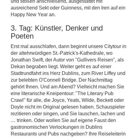
und stoßen anschließend, ausgestattet mit
ausreichend Sekt oder Guinness, mit den Iren auf ein
Happy New Year an.
3. Tag: Künstler, Denker und
Poeten
Erst mal ausschlafen, dann beginnt unsere Citytour in
der altehrwürdigen St.-Patrick's-Kathedrale, wo
Jonathan Swift, der Autor von "Gullivers Reisen", als
Dekan begraben liegt. Weiter geht es auf einer
Stadtrundfahrt ins Herz Dublins, zum River Liffey und
zur belebten O'Connell Bridge. Der Nachmittag
gehört Ihnen. Und am Abend? Vielleicht machen Sie
eine literarische Kneipentour: "The Literary Pub
Crawl" für alle, die Joyce, Yeats, Wilde, Beckett oder
Doyle nicht im Original gelesen haben. Schauspieler
rezitieren oder singen, und Sie lauschen, lachen und
… trinken. Oder wollen Sie auf eigene Faust den
gastronomischen Verlockungen in Dublins
Restaurants und Pubs nachgeben? Ihre Reiseleiterin