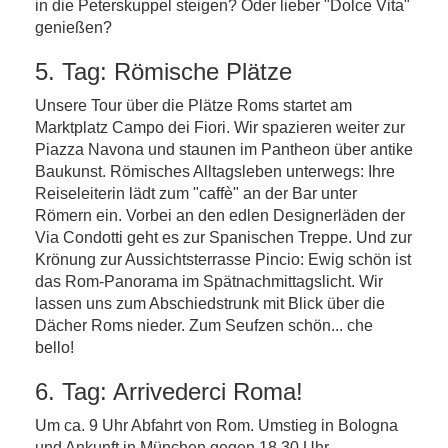
in die Peterskuppel steigen? Oder lieber "Dolce Vita"
genießen?
5. Tag: Römische Plätze
Unsere Tour über die Plätze Roms startet am
Marktplatz Campo dei Fiori. Wir spazieren weiter zur
Piazza Navona und staunen im Pantheon über antike
Baukunst. Römisches Alltagsleben unterwegs: Ihre
Reiseleiterin lädt zum "caffè" an der Bar unter
Römern ein. Vorbei an den edlen Designerläden der
Via Condotti geht es zur Spanischen Treppe. Und zur
Krönung zur Aussichtsterrasse Pincio: Ewig schön ist
das Rom-Panorama im Spätnachmittagslicht. Wir
lassen uns zum Abschiedstrunk mit Blick über die
Dächer Roms nieder. Zum Seufzen schön... che
bello!
6. Tag: Arrivederci Roma!
Um ca. 9 Uhr Abfahrt von Rom. Umstieg in Bologna
und Ankunft in München gegen 18.30 Uhr.