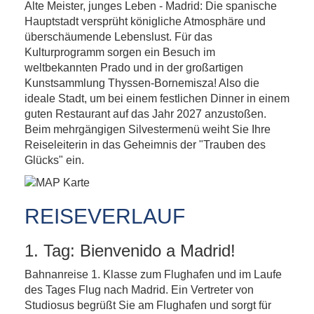
Alte Meister, junges Leben - Madrid: Die spanische
Madrid – Silvester für Singles und
Mad
Hauptstadt versprüht königliche Atmosphäre und
Alleinreisende
überschäumende Lebenslust. Für das
Kulturprogramm sorgen ein Besuch im
weltbekannten Prado und in der großartigen
Kunstsammlung Thyssen-Bornemisza! Also die
ideale Stadt, um bei einem festlichen Dinner in einem
guten Restaurant auf das Jahr 2027 anzustoßen.
Beim mehrgängigen Silvestermenü weiht Sie Ihre
Reiseleiterin in das Geheimnis der "Trauben des
Glücks" ein.
REISEVERLAUF
1. Tag: Bienvenido a Madrid!
Bahnanreise 1. Klasse zum Flughafen und im Laufe
des Tages Flug nach Madrid. Ein Vertreter von
Studiosus begrüßt Sie am Flughafen und sorgt für