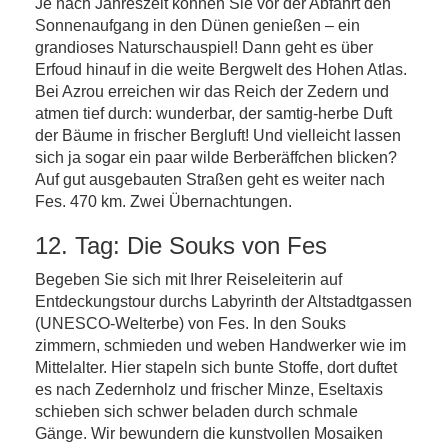
Je nach Jahreszeit können Sie vor der Abfahrt den
Sonnenaufgang in den Dünen genießen – ein
grandioses Naturschauspiel! Dann geht es über
Erfoud hinauf in die weite Bergwelt des Hohen Atlas.
Bei Azrou erreichen wir das Reich der Zedern und
atmen tief durch: wunderbar, der samtig-herbe Duft
der Bäume in frischer Bergluft! Und vielleicht lassen
sich ja sogar ein paar wilde Berberäffchen blicken?
Auf gut ausgebauten Straßen geht es weiter nach
Fes. 470 km. Zwei Übernachtungen.
12. Tag: Die Souks von Fes
Begeben Sie sich mit Ihrer Reiseleiterin auf
Entdeckungstour durchs Labyrinth der Altstadtgassen
(UNESCO-Welterbe) von Fes. In den Souks
zimmern, schmieden und weben Handwerker wie im
Mittelalter. Hier stapeln sich bunte Stoffe, dort duftet
es nach Zedernholz und frischer Minze, Eseltaxis
schieben sich schwer beladen durch schmale
Gänge. Wir bewundern die kunstvollen Mosaiken