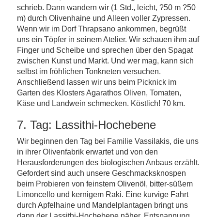
schrieb. Dann wandern wir (1 Std., leicht, ?50 m ?50
m) durch Olivenhaine und Alleen voller Zypressen.
Wenn wir im Dorf Thrapsano ankommen, begrüßt
uns ein Töpfer in seinem Atelier. Wir schauen ihm auf
Finger und Scheibe und sprechen über den Spagat
zwischen Kunst und Markt. Und wer mag, kann sich
selbst im fröhlichen Tonkneten versuchen.
Anschließend lassen wir uns beim Picknick im
Garten des Klosters Agarathos Oliven, Tomaten,
Käse und Landwein schmecken. Köstlich! 70 km.
7. Tag: Lassithi-Hochebene
Wir beginnen den Tag bei Familie Vassilakis, die uns
in ihrer Olivenfabrik erwartet und von den
Herausforderungen des biologischen Anbaus erzählt.
Gefordert sind auch unsere Geschmacksknospen
beim Probieren von feinstem Olivenöl, bitter-süßem
Limoncello und kernigem Raki. Eine kurvige Fahrt
durch Apfelhaine und Mandelplantagen bringt uns
dann der Lassithi-Hochebene näher. Entspannung