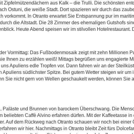
Zipfelmützendächern aus Kalk – die Trulli. Die schönsten entd
r nach Ostuni, die weiße Stadt. Dort spazieren wir durch das zau
sch vorkommt. In Otranto erwartet Sie Entspannung pur im mariti
durch die Altstadt. Die 28 Zimmer des ehemaligen Gutshofs sind
blick. Heute Abend speisen wir im stilvollen Hotelrestaurant. 
der Vormittag: Das Fußbodenmosaik zeigt mit zehn Millionen Pu
 sie Ihnen zu erzählen weiß! Mittags begrüßen uns engagierte M
 uns Apuliens edle Tropfen vor. Dann fahren wir an der Steilk
n Apuliens südlichster Spitze. Bei gutem Wetter steigen wir um
 Sie nicht gern von Wellen geschaukelt werden, können Sie a
.
en, Paläste und Brunnen von barockem Überschwang. Die Mensch
im beliebten Caffè Alvino erfahren dürfen. Mit der Kaffeetasse 
r. Auf dem Rückweg nach Otranto schauen wir noch bei einer Öl
rfahren wir hier. Nachmittags in Otranto bleibt Zeit fürs Dolce