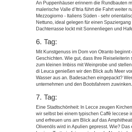
An Puppenhäuser erinnern die Rundbauten mit 
malerische Valle d’Itria führt die Fahrt weite
Mezzogiorno - Italiens Süden - sehr orientali
Nettuno, ideal gelegen für einen Spaziergang 
Dachterrasse lockt mit Sonnenliegen und Hafen
6. Tag:
Mit Kunstgenuss im Dom von Otranto beginnt 
Geschichten. Wie gut, dass Ihre Reiseleiterin
zum kleinen Imbiss mit Weinprobe und stellen
di Leuca genießen wir den Blick aufs Meer vo
Wasser aus an. Badesachen eingepackt? Wenn
unternehmen und den Bootsfahrern zuwinken
7. Tag:
Eine Stadtschönheit: In Lecce zeugen Kirch
wir selbst bei einem typischen Caffè leccese 
und erfreuen uns am Blick auf das Amphitheate
Olivenöls wird in Apulien gepresst. Wie? Das e