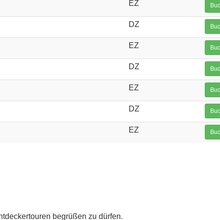
EZ
Buc
DZ
Buc
EZ
Buc
DZ
Buc
EZ
Buc
DZ
Buc
EZ
Buc
Entdeckertouren begrüßen zu dürfen.