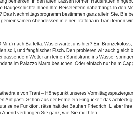
ang bemerken: In den alten Gassen formen Hausfrauen hingebun
 Baugeschichte Ihnen Ihre Reiseleiterin näherbringt. In den 
ln? Das Nachmittagsprogramm bestimmen ganz allein Sie. Bleibe
 gemeinsamen Abendessen in einer Trattoria in Trani lernen wi
Min.) nach Barletta. Was erwartet uns hier? Ein Bronzekoloss,
llen soll, und fangfrischer Fisch. Den probieren wir auch gleich 
 bei passendem Wetter am feinen Sandstrand ins Wasser springe
derts im Palazzo Marra besuchen. Oder einfach nur beim Cap
thedrale von Trani – Höhepunkt unseres Vormittagsspaziergang
 Antipasti. Schon aus der Ferne ein Hingucker: das achteckige
te seine Funktion, rätselhaft der Bauherr Friedrich II., aber Ih
n Abend verbringen Sie ganz, wie Sie möchten.