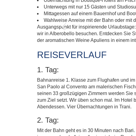
ENT
Übernachtung in Boutique-Hotels am Fische
Unterwegs mit nur 15 Gästen und Studiosu
Mittagessen auf einem Bauernhof und Boot
Wahlweise Anreise mit der Bahn oder mit
Ausgangspunkt für inspirierende Urlaubstage: z
Previous
wir in Alberobello besuchen. Entdecken Sie S
der aromatischen Weine Apuliens in einem inte
REISEVERLAUF
1. Tag:
Bahnanreise 1. Klasse zum Flughafen und im L
San Paolo al Convento am malerischen Fischer
seinen 33 großzügigen Zimmern werden Sie sc
zum Ziel setzt. Wir üben schon mal. Im Hotel b
Abendessen. Vier Übernachtungen in Trani.
2. Tag:
Mit der Bahn geht es in 30 Minuten nach Bari.