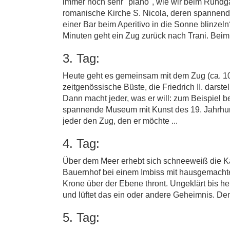
immer noch sehr "piano", wie wir beim Rundg
romanische Kirche S. Nicola, deren spannende
einer Bar beim Aperitivo in die Sonne blinze
Minuten geht ein Zug zurück nach Trani. Beim
3. Tag:
Heute geht es gemeinsam mit dem Zug (ca. 10 
zeitgenössische Büste, die Friedrich II. darste
Dann macht jeder, was er will: zum Beispiel
spannende Museum mit Kunst des 19. Jahrhun
jeder den Zug, den er möchte ...
4. Tag:
Über dem Meer erhebt sich schneeweiß die Ka
Bauernhof bei einem Imbiss mit hausgemachten
Krone über der Ebene thront. Ungeklärt bis heu
und lüftet das ein oder andere Geheimnis. De
5. Tag: