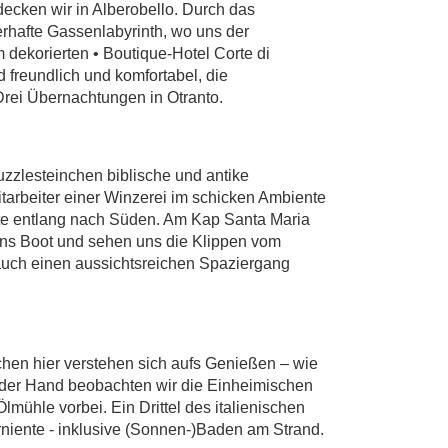
ecken wir in Alberobello. Durch das
berhafte Gassenlabyrinth, wo uns der
m dekorierten • Boutique-Hotel Corte di
 freundlich und komfortabel, die
Drei Übernachtungen in Otranto.
zzlesteinchen biblische und antike
itarbeiter einer Winzerei im schicken Ambiente
üste entlang nach Süden. Am Kap Santa Maria
 ins Boot und sehen uns die Klippen vom
uch einen aussichtsreichen Spaziergang
en hier verstehen sich aufs Genießen – wie
in der Hand beobachten wir die Einheimischen
mühle vorbei. Ein Drittel des italienischen
farniente - inklusive (Sonnen-)Baden am Strand.