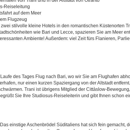
SCHLEUNIGUN
rhafen von Trani und in der Altstadt von Otranto
s-Reiseleitung
sfahrt auf dem Meer
STIEFELABSAT
 dem Flugzeug
wei stilvolle kleine Hotels in den romantischen Küstenorten Tran
tadtschönheiten wie Bari und Lecce, spazieren Sie am Meer ent
ressanten Ambiente! Außerdem: viel Zeit fürs Flanieren, Parlie
aufe des Tages Flug nach Bari, wo wir Sie am Flughafen abhole
hafen, nur einen kurzen Spaziergang von der Altstadt entfern
hwärmen. Trani ist übrigens Mitglied der Cittàslow-Bewegung,
egrüßt Sie Ihre Studiosus-Reiseleiterin und gibt Ihnen schon ein
 Das einstige Aschenbrödel Süditaliens hat sich fein gemacht, de