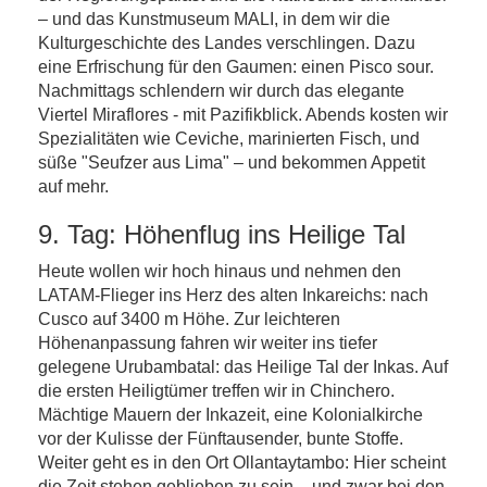
– und das Kunstmuseum MALI, in dem wir die
Kulturgeschichte des Landes verschlingen. Dazu
eine Erfrischung für den Gaumen: einen Pisco sour.
Nachmittags schlendern wir durch das elegante
Viertel Miraflores - mit Pazifikblick. Abends kosten wir
Spezialitäten wie Ceviche, marinierten Fisch, und
süße "Seufzer aus Lima" – und bekommen Appetit
auf mehr.
9. Tag: Höhenflug ins Heilige Tal
Heute wollen wir hoch hinaus und nehmen den
LATAM-Flieger ins Herz des alten Inkareichs: nach
Cusco auf 3400 m Höhe. Zur leichteren
Höhenanpassung fahren wir weiter ins tiefer
gelegene Urubambatal: das Heilige Tal der Inkas. Auf
die ersten Heiligtümer treffen wir in Chinchero.
Mächtige Mauern der Inkazeit, eine Kolonialkirche
vor der Kulisse der Fünftausender, bunte Stoffe.
Weiter geht es in den Ort Ollantaytambo: Hier scheint
die Zeit stehen geblieben zu sein – und zwar bei den