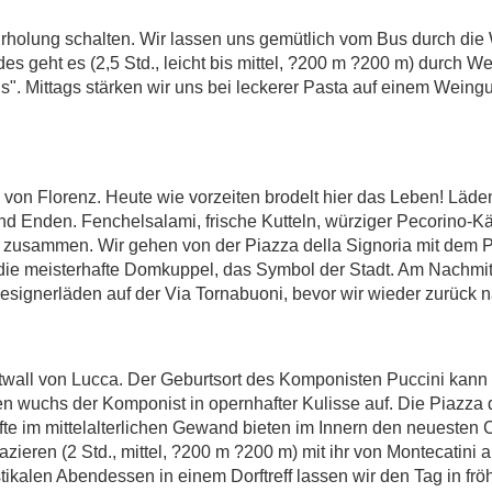
holung schalten. Wir lassen uns gemütlich vom Bus durch die 
s geht es (2,5 Std., leicht bis mittel, ?200 m ?200 m) durch W
". Mittags stärken wir uns bei leckerer Pasta auf einem Weing
 von Florenz. Heute wie vorzeiten brodelt hier das Leben! Läden
und Enden. Fenchelsalami, frische Kutteln, würziger Pecorino-
e zusammen. Wir gehen von der Piazza della Signoria mit dem P
ie meisterhafte Domkuppel, das Symbol der Stadt. Am Nachmit
signerläden auf der Via Tornabuoni, bevor wir wieder zurück n
twall von Lucca. Der Geburtsort des Komponisten Puccini kann
n wuchs der Komponist in opernhafter Kulisse auf. Die Piazza de
te im mittelalterlichen Gewand bieten im Innern den neuesten Ch
pazieren (2 Std., mittel, ?200 m ?200 m) mit ihr von Montecatin
ikalen Abendessen in einem Dorftreff lassen wir den Tag in frö