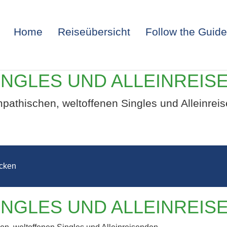
Home
Reiseübersicht
Follow the Guide
INGLES UND ALLEINREIS
pathischen, weltoffenen Singles und Alleinrei
cken
ANA – FÜR SI
INGLES UND ALLEINREIS