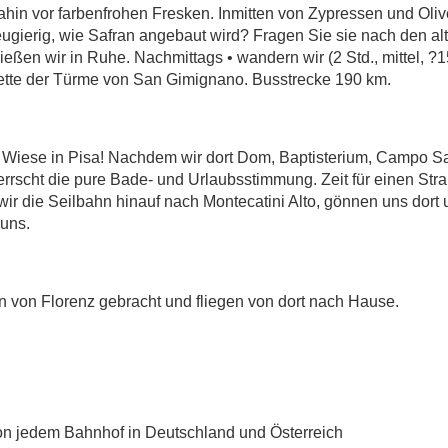
 dahin vor farbenfrohen Fresken. Inmitten von Zypressen und O
ugierig, wie Safran angebaut wird? Fragen Sie sie nach den al
nießen wir in Ruhe. Nachmittags • wandern wir (2 Std., mittel,
ouette der Türme von San Gimignano. Busstrecke 190 km.
 Wiese in Pisa! Nachdem wir dort Dom, Baptisterium, Campo S
errscht die pure Bade- und Urlaubsstimmung. Zeit für einen Str
r die Seilbahn hinauf nach Montecatini Alto, gönnen uns dort
 uns.
 von Florenz gebracht und fliegen von dort nach Hause.
on jedem Bahnhof in Deutschland und Österreich