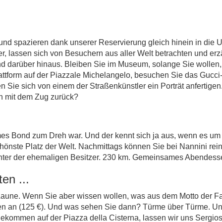
.
 spazieren dank unserer Reservierung gleich hinein in die Uff
er, lassen sich von Besuchern aus aller Welt betrachten und e
nd darüber hinaus. Bleiben Sie im Museum, solange Sie wollen,
plattform auf der Piazzale Michelangelo, besuchen Sie das Gu
n Sie sich von einem der Straßenkünstler ein Porträt anfertigen
h mit dem Zug zurück?
ames Bond zum Dreh war. Und der kennt sich ja aus, wenn es u
önste Platz der Welt. Nachmittags können Sie bei Nannini rein
chter der ehemaligen Besitzer. 230 km. Gemeinsames Abendesse
en ...
 Laune. Wenn Sie aber wissen wollen, was aus dem Motto der F
ssen an (125 €). Und was sehen Sie dann? Türme über Türme.
gekommen auf der Piazza della Cisterna, lassen wir uns Sergio