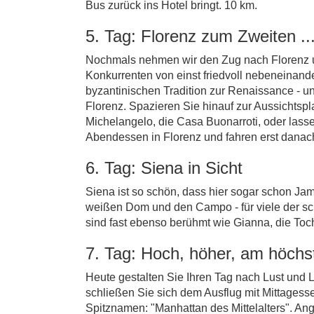
Bus zurück ins Hotel bringt. 10 km.
5. Tag: Florenz zum Zweiten ..
Nochmals nehmen wir den Zug nach Florenz und
Konkurrenten von einst friedvoll nebeneinand
byzantinischen Tradition zur Renaissance - u
Florenz. Spazieren Sie hinauf zur Aussichts
Michelangelo, die Casa Buonarroti, oder lasse
Abendessen in Florenz und fahren erst danac
6. Tag: Siena in Sicht
Siena ist so schön, dass hier sogar schon J
weißen Dom und den Campo - für viele der sch
sind fast ebenso berühmt wie Gianna, die To
7. Tag: Hoch, höher, am höchst
Heute gestalten Sie Ihren Tag nach Lust und
schließen Sie sich dem Ausflug mit Mittage
Spitznamen: "Manhattan des Mittelalters". An