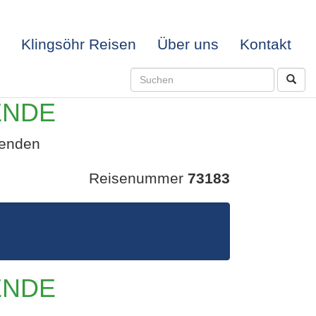
Klingsöhr Reisen
Über uns
Kontakt
ENDE
senden
Reisenummer
73183
NGLES
ENDE