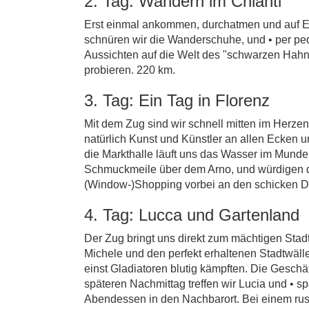
2. Tag: Wandern im Chianti
Erst einmal ankommen, durchatmen und auf Er
schnüren wir die Wanderschuhe, und • per pede
Aussichten auf die Welt des "schwarzen Hahns
probieren. 220 km.
3. Tag: Ein Tag in Florenz
Mit dem Zug sind wir schnell mitten im Herzen
natürlich Kunst und Künstler an allen Ecken 
die Markthalle läuft uns das Wasser im Mund
Schmuckmeile über dem Arno, und würdigen d
(Window-)Shopping vorbei an den schicken De
4. Tag: Lucca und Gartenland
Der Zug bringt uns direkt zum mächtigen Stad
Michele und den perfekt erhaltenen Stadtwälle
einst Gladiatoren blutig kämpften. Die Geschäf
späteren Nachmittag treffen wir Lucia und • s
Abendessen in den Nachbarort. Bei einem rust