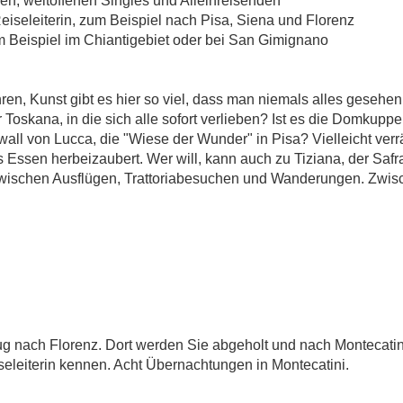
D ALLEINREISE
en, weltoffenen Singles und Alleinreisenden
Reiseleiterin, zum Beispiel nach Pisa, Siena und Florenz
 Beispiel im Chiantigebiet oder bei San Gimignano
en, Kunst gibt es hier so viel, dass man niemals alles gesehen
Toskana – für Singles und Alleinreisend
r Toskana, in die sich alle sofort verlieben? Ist es die Domkup
wall von Lucca, die "Wiese der Wunder" in Pisa? Vielleicht verr
les Essen herbeizaubert. Wer will, kann auch zu Tiziana, der Sa
zwischen Ausflügen, Trattoriabesuchen und Wanderungen. Zwis
g nach Florenz. Dort werden Sie abgeholt und nach Montecati
seleiterin kennen. Acht Übernachtungen in Montecatini.