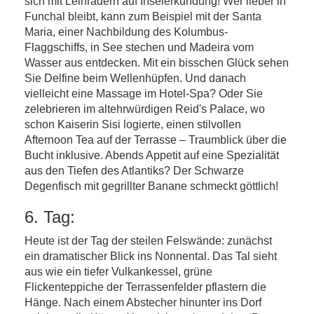
sich mit Leihrädern auf Inselerkundung! Wer lieber in
Funchal bleibt, kann zum Beispiel mit der Santa
Maria, einer Nachbildung des Kolumbus-
Flaggschiffs, in See stechen und Madeira vom
Wasser aus entdecken. Mit ein bisschen Glück sehen
Sie Delfine beim Wellenhüpfen. Und danach
vielleicht eine Massage im Hotel-Spa? Oder Sie
zelebrieren im altehrwürdigen Reid's Palace, wo
schon Kaiserin Sisi logierte, einen stilvollen
Afternoon Tea auf der Terrasse – Traumblick über die
Bucht inklusive. Abends Appetit auf eine Spezialität
aus den Tiefen des Atlantiks? Der Schwarze
Degenfisch mit gegrillter Banane schmeckt göttlich!
6. Tag:
Heute ist der Tag der steilen Felswände: zunächst
ein dramatischer Blick ins Nonnental. Das Tal sieht
aus wie ein tiefer Vulkankessel, grüne
Flickenteppiche der Terrassenfelder pflastern die
Hänge. Nach einem Abstecher hinunter ins Dorf