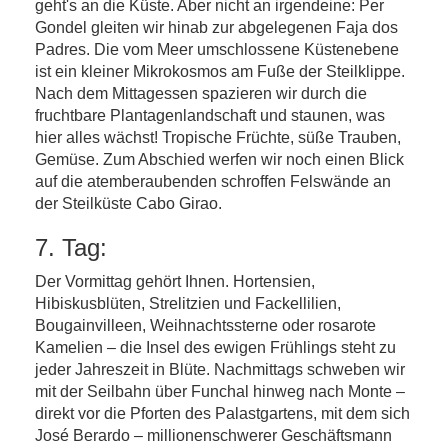
geht's an die Küste. Aber nicht an irgendeine: Per
Gondel gleiten wir hinab zur abgelegenen Faja dos
Padres. Die vom Meer umschlossene Küstenebene
ist ein kleiner Mikrokosmos am Fuße der Steilklippe.
Nach dem Mittagessen spazieren wir durch die
fruchtbare Plantagenlandschaft und staunen, was
hier alles wächst! Tropische Früchte, süße Trauben,
Gemüse. Zum Abschied werfen wir noch einen Blick
auf die atemberaubenden schroffen Felswände an
der Steilküste Cabo Girao.
7. Tag:
Der Vormittag gehört Ihnen. Hortensien,
Hibiskusblüten, Strelitzien und Fackellilien,
Bougainvilleen, Weihnachtssterne oder rosarote
Kamelien – die Insel des ewigen Frühlings steht zu
jeder Jahreszeit in Blüte. Nachmittags schweben wir
mit der Seilbahn über Funchal hinweg nach Monte –
direkt vor die Pforten des Palastgartens, mit dem sich
José Berardo – millionenschwerer Geschäftsmann