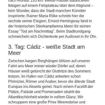
nach Ronda. 120 km. Weiße Häuser balancieren
fotogen auf einem Felsplateau über dem Abgrund –
kein Wunder, dass die Stadt manchen Künstler
inspirierte: Rainer Maria Rilke schrieb hier die
sechste seiner Elegien, Ernest Hemingway fand in
der historischen Stierkampfarena Ideen für seinen
Essay "Tod am Nachmittag". Beim Stadtrundgang
schmeicheln sich Dichtertexte per Audioset in Ihr Ohr.
3. Tag: Cádiz - weiße Stadt am
Meer
Zwischen kargen Berghängen blitzen auf unserer
Fahrt ans Meer immer wieder Dörfer auf, deren
Häuser weiß getüncht der Gluthitze des Sommers
trotzen. Im Hafen von Cádiz ankerten schon
Phönizier, Römer und Araber, bevor die älteste Stadt
Europas ins Abseits geriet. Nach einem Facelift der
Plätze, Paläste und Promenaden strahlt die
Atlantikschönheit wieder in vollem Glanz. Wir
schnuppern eine große Prise Meeresbrise und