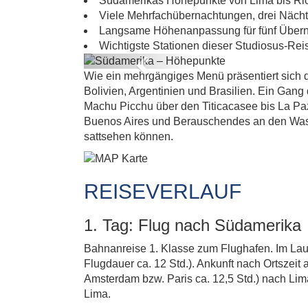
Südamerikas Höhepunkte von Lima bis Rio -
Viele Mehrfachübernachtungen, drei Nächt
Langsame Höhenanpassung für fünf Übern
Wichtigste Stationen dieser Studiosus-Rei
Previous
Wie ein mehrgängiges Menü präsentiert sich d
Bolivien, Argentinien und Brasilien. Ein Gan
Machu Picchu über den Titicacasee bis La Pa
Buenos Aires und Berauschendes an den Wasser
sattsehen können.
REISEVERLAUF
1. Tag: Flug nach Südamerika
Bahnanreise 1. Klasse zum Flughafen. Im Lauf
Flugdauer ca. 12 Std.). Ankunft nach Ortszei
Amsterdam bzw. Paris ca. 12,5 Std.) nach Lim
Lima.