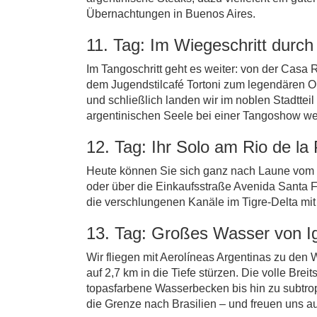
Übernachtungen in Buenos Aires.
11. Tag: Im Wiegeschritt durc
Im Tangoschritt geht es weiter: von der Casa
dem Jugendstilcafé Tortoni zum legendären Op
und schließlich landen wir im noblen Stadttei
argentinischen Seele bei einer Tangoshow weit
12. Tag: Ihr Solo am Rio de la 
Heute können Sie sich ganz nach Laune vom R
oder über die Einkaufsstraße Avenida Santa 
die verschlungenen Kanäle im Tigre-Delta mi
13. Tag: Großes Wasser von I
Wir fliegen mit Aerolíneas Argentinas zu den
auf 2,7 km in die Tiefe stürzen. Die volle Bre
topasfarbene Wasserbecken bis hin zu subtro
die Grenze nach Brasilien – und freuen uns a