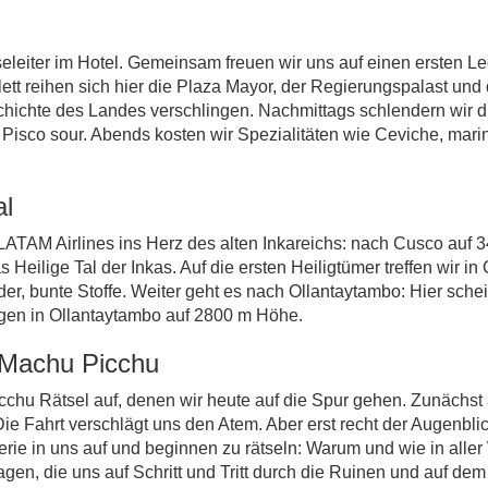
eleiter im Hotel. Gemeinsam freuen wir uns auf einen ersten 
tt reihen sich hier die Plaza Mayor, der Regierungspalast und
chte des Landes verschlingen. Nachmittags schlendern wir durch
Pisco sour. Abends kosten wir Spezialitäten wie Ceviche, mari
al
 LATAM Airlines ins Herz des alten Inkareichs: nach Cusco au
s Heilige Tal der Inkas. Auf die ersten Heiligtümer treffen wir i
er, bunte Stoffe. Weiter geht es nach Ollantaytambo: Hier schei
gen in Ollantaytambo auf 2800 m Höhe.
- Machu Picchu
Picchu Rätsel auf, denen wir heute auf die Spur gehen. Zunäch
 Die Fahrt verschlägt uns den Atem. Aber erst recht der Augenbl
erie in uns auf und beginnen zu rätseln: Warum und wie in aller
Fragen, die uns auf Schritt und Tritt durch die Ruinen und auf 