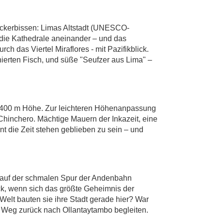
Leckerbissen: Limas Altstadt (UNESCO-
 die Kathedrale aneinander – und das
 das Viertel Miraflores - mit Pazifikblick.
nierten Fisch, und süße "Seufzer aus Lima" –
f 3400 m Höhe. Zur leichteren Höhenanpassung
n Chinchero. Mächtige Mauern der Inkazeit, eine
nt die Zeit stehen geblieben zu sein – und
st auf der schmalen Spur der Andenbahn
ick, wenn sich das größte Geheimnis der
 Welt bauten sie ihre Stadt gerade hier? War
dem Weg zurück nach Ollantaytambo begleiten.