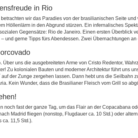
nsfreude in Rio
e betrachten wir das Paradies von der brasilianischen Seite un
 Höllenlärm in den Abgrund stürzen. Ein infernalisches Spekt
zialen Gegensätze: Rio de Janeiro. Einen ersten Überblick ver
nha – und gerne Tipps fürs Abendessen. Zwei Übernachtungen a
 Corcovado
 Über uns die ausgebreiteten Arme von Cristo Redentor, Wahrze
tter! Zu kolonialen Bauten und moderner Architektur führt uns 
í auf der Zunge zergehen lassen. Dann hebt uns die Seilbahn 
ia. Kein Wunder, dass die Brasilianer Fleisch vom Grill so abgö
ehen!
n noch fast der ganze Tag, um das Flair an der Copacabana o
nach Madrid fliegen (nonstop, Flugdauer ca. 10 Std.) oder alter
ca. 11,5 Std.).