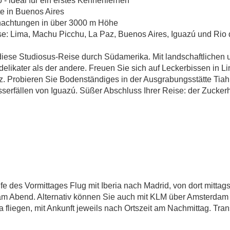
HÖHEPUNKTE
 ideal für ein erstes Kennenlernen
e in Buenos Aires
achtungen in über 3000 m Höhe
se: Lima, Machu Picchu, La Paz, Buenos Aires, Iguazú und Rio 
iese Studiosus-Reise durch Südamerika. Mit landschaftlichen un
Südamerika – Höhepunkte
g delikater als der andere. Freuen Sie sich auf Leckerbissen i
z. Probieren Sie Bodenständiges in der Ausgrabungsstätte Ti
fällen von Iguazú. Süßer Abschluss Ihrer Reise: der Zuckerhu
e des Vormittages Flug mit Iberia nach Madrid, von dort mittag
t am Abend. Alternativ können Sie auch mit KLM über Amsterdam 
a fliegen, mit Ankunft jeweils nach Ortszeit am Nachmittag. Tr