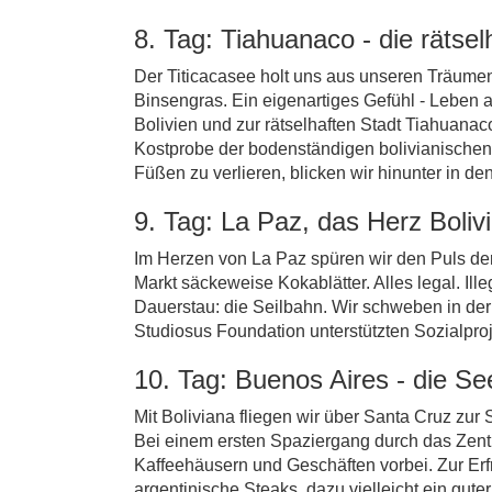
8. Tag: Tiahuanaco - die rätsel
Der Titicacasee holt uns aus unseren Träumen
Binsengras. Ein eigenartiges Gefühl - Leben
Bolivien und zur rätselhaften Stadt Tiahuana
Kostprobe der bodenständigen bolivianischen
Füßen zu verlieren, blicken wir hinunter in 
9. Tag: La Paz, das Herz Boliv
Im Herzen von La Paz spüren wir den Puls der
Markt säckeweise Kokablätter. Alles legal. Il
Dauerstau: die Seilbahn. Wir schweben in der 
Studiosus Foundation unterstützten Sozialproj
10. Tag: Buenos Aires - die S
Mit Boliviana fliegen wir über Santa Cruz z
Bei einem ersten Spaziergang durch das Zen
Kaffeehäusern und Geschäften vorbei. Zur Erf
argentinische Steaks, dazu vielleicht ein g