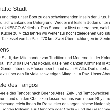
hafte Stadt
 und trägt unser Boot zu den schwimmenden Inseln der Urus. H
 auf schwankendem Untergrund! Wieder mit festem Boden unter
co (UNESCO-Welterbe). Das Sonnentor lässt nur erahnen, welche
 Küche zu Mittag fahren wir weiter zur höchstgelegenen Großst
den Talkessel von La Paz. 270 km. Zwei Übernachtungen im Zent
iens
 Stadt, das Miteinander von Tradition und Moderne. In der Kol
legal ist nur das Derivat Kokain, das einen ganzen Kontinent in
Gondel über das Häusermeer hinauf nach El Alto. Dort unterhalt
ekts über den für viele schwierigen Alltag in La Paz. Unser Ab
eele des Tangos
ur Seele des Tangos: nach Buenos Aires. Zeit- und Tempowechs
trum rund um den Obelisken lassen wir uns vom neuen Rhythmu
rischung reicht Ihnen Ihr Reiseleiter das argentinische Nation
uter Tropfen Rotwein aus Mendoza oder Cachi – und die Geschm