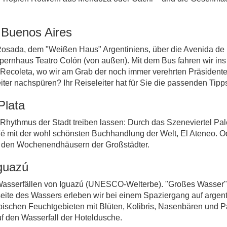
h Buenos Aires
 Rosada, dem "Weißen Haus" Argentiniens, über die Avenida de 
ernhaus Teatro Colón (von außen). Mit dem Bus fahren wir ins
l Recoleta, wo wir am Grab der noch immer verehrten Präsident
er nachspüren? Ihr Reiseleiter hat für Sie die passenden Tipp
Plata
hythmus der Stadt treiben lassen: Durch das Szeneviertel Pal
Fé mit der wohl schönsten Buchhandlung der Welt, El Ateneo. O
t den Wochenendhäusern der Großstädter.
guazú
 Wasserfällen von Iguazú (UNESCO-Welterbe). "Großes Wasser" n
itseite des Wassers erleben wir bei einem Spaziergang auf argen
pischen Feuchtgebieten mit Blüten, Kolibris, Nasenbären und 
uf den Wasserfall der Hoteldusche.