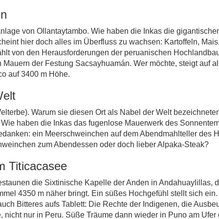
en
lage von Ollantaytambo. Wie haben die Inkas die gigantische
cheint hier doch alles im Überfluss zu wachsen: Kartoffeln, Mais
rzählt von den Herausforderungen der peruanischen Hochlandba
en Mauern der Festung Sacsayhuamán. Wer möchte, steigt auf a
co auf 3400 m Höhe.
elt
erbe). Warum sie diesen Ort als Nabel der Welt bezeichneten?
: Wie haben die Inkas das fugenlose Mauerwerk des Sonnentem
 Gedanken: ein Meerschweinchen auf dem Abendmahlteller des H
chweinchen zum Abendessen oder doch lieber Alpaka-Steak?
m Titicacasee
taunen die Sixtinische Kapelle der Anden in Andahuaylillas, 
el 4350 m näher bringt. Ein süßes Hochgefühl stellt sich ein
 auch Bitteres aufs Tablett: Die Rechte der Indigenen, die Aus
e, nicht nur in Peru. Süße Träume dann wieder in Puno am Ufer