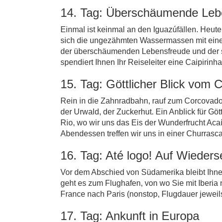
14. Tag: Überschäumende Lebe
Einmal ist keinmal an den Iguazúfällen. Heut
sich die ungezähmten Wassermassen mit einem
der überschäumenden Lebensfreude und der so
spendiert Ihnen Ihr Reiseleiter eine Caipiri
15. Tag: Göttlicher Blick vom
Rein in die Zahnradbahn, rauf zum Corcovado.
der Urwald, der Zuckerhut. Ein Anblick für Gö
Rio, wo wir uns das Eis der Wunderfrucht Aca
Abendessen treffen wir uns in einer Churrascar
16. Tag: Até logo! Auf Wieders
Vor dem Abschied von Südamerika bleibt Ihne
geht es zum Flughafen, von wo Sie mit Iberia 
France nach Paris (nonstop, Flugdauer jeweils 
17. Tag: Ankunft in Europa