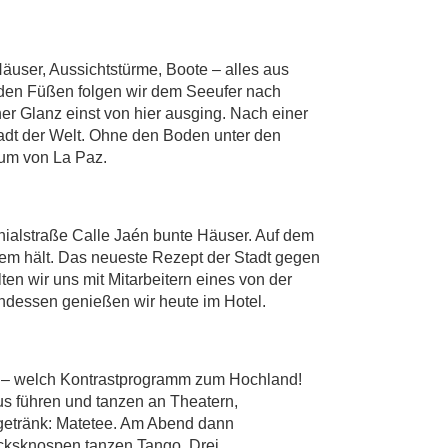
äuser, Aussichtstürme, Boote – alles aus
 den Füßen folgen wir dem Seeufer nach
r Glanz einst von hier ausging. Nach einer
adt der Welt. Ohne den Boden unter den
rum von La Paz.
onialstraße Calle Jaén bunte Häuser. Auf dem
 Atem hält. Das neueste Rezept der Stadt gegen
en wir uns mit Mitarbeitern eines von der
endessen genießen wir heute im Hotel.
el – welch Kontrastprogramm zum Hochland!
s führen und tanzen an Theatern,
algetränk: Matetee. Am Abend dann
acksknospen tanzen Tango. Drei