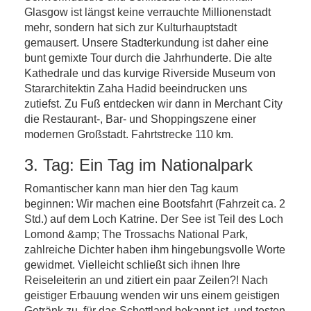
Glasgow ist längst keine verrauchte Millionenstadt
mehr, sondern hat sich zur Kulturhauptstadt
gemausert. Unsere Stadterkundung ist daher eine
bunt gemixte Tour durch die Jahrhunderte. Die alte
Kathedrale und das kurvige Riverside Museum von
Stararchitektin Zaha Hadid beeindrucken uns
zutiefst. Zu Fuß entdecken wir dann in Merchant City
die Restaurant-, Bar- und Shoppingszene einer
modernen Großstadt. Fahrtstrecke 110 km.
3. Tag: Ein Tag im Nationalpark
Romantischer kann man hier den Tag kaum
beginnen: Wir machen eine Bootsfahrt (Fahrzeit ca. 2
Std.) auf dem Loch Katrine. Der See ist Teil des Loch
Lomond &amp; The Trossachs National Park,
zahlreiche Dichter haben ihm hingebungsvolle Worte
gewidmet. Vielleicht schließt sich ihnen Ihre
Reiseleiterin an und zitiert ein paar Zeilen?! Nach
geistiger Erbauung wenden wir uns einem geistigen
Getränk zu, für das Schottland bekannt ist, und testen