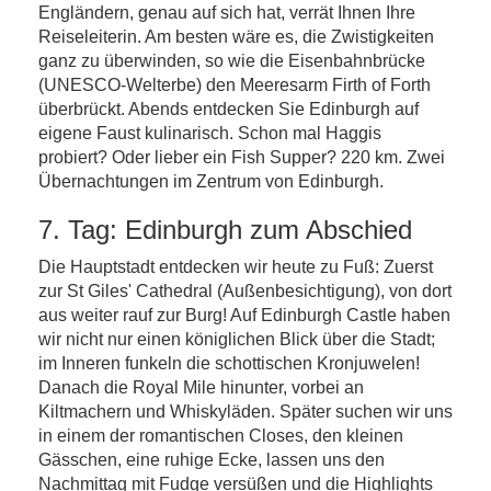
Engländern, genau auf sich hat, verrät Ihnen Ihre
Reiseleiterin. Am besten wäre es, die Zwistigkeiten
ganz zu überwinden, so wie die Eisenbahnbrücke
(UNESCO-Welterbe) den Meeresarm Firth of Forth
überbrückt. Abends entdecken Sie Edinburgh auf
eigene Faust kulinarisch. Schon mal Haggis
probiert? Oder lieber ein Fish Supper? 220 km. Zwei
Übernachtungen im Zentrum von Edinburgh.
7. Tag: Edinburgh zum Abschied
Die Hauptstadt entdecken wir heute zu Fuß: Zuerst
zur St Giles' Cathedral (Außenbesichtigung), von dort
aus weiter rauf zur Burg! Auf Edinburgh Castle haben
wir nicht nur einen königlichen Blick über die Stadt;
im Inneren funkeln die schottischen Kronjuwelen!
Danach die Royal Mile hinunter, vorbei an
Kiltmachern und Whiskyläden. Später suchen wir uns
in einem der romantischen Closes, den kleinen
Gässchen, eine ruhige Ecke, lassen uns den
Nachmittag mit Fudge versüßen und die Highlights