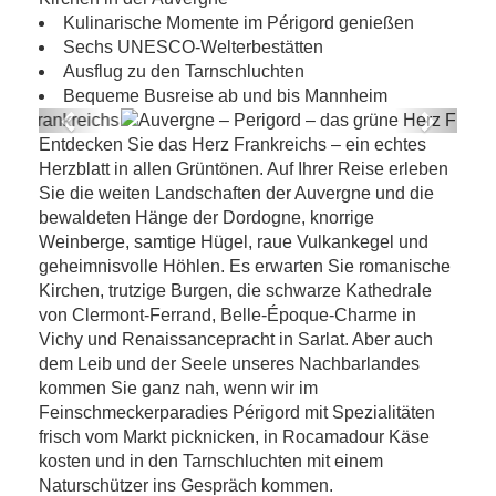
Kulinarische Momente im Périgord genießen
Sechs UNESCO-Welterbestätten
Ausflug zu den Tarnschluchten
Bequeme Busreise ab und bis Mannheim
Previous
Next
Entdecken Sie das Herz Frankreichs – ein echtes
Auvergne – Perigord – das grüne Herz
Herzblatt in allen Grüntönen. Auf Ihrer Reise erleben
Frankreichs
Sie die weiten Landschaften der Auvergne und die
bewaldeten Hänge der Dordogne, knorrige
Weinberge, samtige Hügel, raue Vulkankegel und
geheimnisvolle Höhlen. Es erwarten Sie romanische
Kirchen, trutzige Burgen, die schwarze Kathedrale
von Clermont-Ferrand, Belle-Époque-Charme in
Vichy und Renaissancepracht in Sarlat. Aber auch
dem Leib und der Seele unseres Nachbarlandes
kommen Sie ganz nah, wenn wir im
Feinschmeckerparadies Périgord mit Spezialitäten
frisch vom Markt picknicken, in Rocamadour Käse
kosten und in den Tarnschluchten mit einem
Naturschützer ins Gespräch kommen.