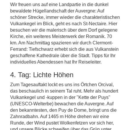
Wir freuen uns auf eine Landpartie in die dunkel
bewaldete Hügellandschaft der Auvergne: Auf
schöner Strecke, immer wieder die charakteristischen
Vulkankegel im Blick, geht es nach St-Nectaire. Hier
besuchen wir die malerisch über dem Dorf gelegene
Kirche, ein weiteres Meisterwerk der Romanik. 70
km. Am Nachmittag spazieren wir durch Clermont-
Ferrand: Tiefschwarz erhebt sich die aus Vulkanstein
geschaffene Kathedrale über die Stadt. Tipps für Ihr
individuelles Abendessen hat Ihr Reiseleiter.
4. Tag: Lichte Höhen
Zum Tagesauftakt lockt es uns ins Örtchen Orcival,
das beschaulich in seinem Tal ruht. Mehr als hundert
Vulkankegel und -kuppen in der "Kette der Puys"
(UNESCO-Welterbe) bewachen die Auvergne. Auf
den bekanntesten, den Puy de Dome, bringt uns die
Zahnradbahn. Auf 1465 m Höhe drehen wir eine
Runde, der Wind pustet Wolkenfetzen vor sich her,
und unsere Blicke schweifen über das Grün unter