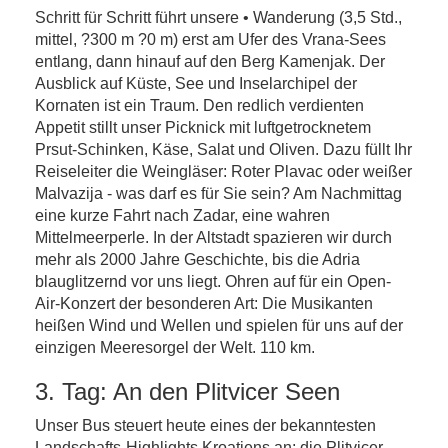
Schritt für Schritt führt unsere • Wanderung (3,5 Std.,
mittel, ?300 m ?0 m) erst am Ufer des Vrana-Sees
entlang, dann hinauf auf den Berg Kamenjak. Der
Ausblick auf Küste, See und Inselarchipel der
Kornaten ist ein Traum. Den redlich verdienten
Appetit stillt unser Picknick mit luftgetrocknetem
Prsut-Schinken, Käse, Salat und Oliven. Dazu füllt Ihr
Reiseleiter die Weingläser: Roter Plavac oder weißer
Malvazija - was darf es für Sie sein? Am Nachmittag
eine kurze Fahrt nach Zadar, eine wahren
Mittelmeerperle. In der Altstadt spazieren wir durch
mehr als 2000 Jahre Geschichte, bis die Adria
blauglitzernd vor uns liegt. Ohren auf für ein Open-
Air-Konzert der besonderen Art: Die Musikanten
heißen Wind und Wellen und spielen für uns auf der
einzigen Meeresorgel der Welt. 110 km.
3. Tag: An den Plitvicer Seen
Unser Bus steuert heute eines der bekanntesten
Landschafts-Highlights Kroatiens an: die Plitvicer