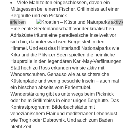
Viele Mahlzeiten eingeschlossen, davon ein
Mittagessen bei einem Fischer, Grillimbiss auf einer
Berghütte und ein Picknick
Previous
Next
Eine echte Seelenlandschaft: Vor der kroatischen
Kroatien – Küste und Naturparks aktiv
Adriaküste träumt eine paradiesische Inselwelt vor
erleben
sich hin, dahinter wachsen Berge steil in den
Himmel. Und erst das Hinterland! Nationalparks wie
Krka und die Plitvicer Seen spielten die heimliche
Hauptrolle in den legendären Karl-May-Verfilmungen.
Statt hoch zu Ross erkunden wir sie aktiv mit
Wanderschuhen. Genauso wie aussichtsreiche
Küstenpfade und wenig besuchte Inseln – auch mal
ein bisschen abseits vom Ferientrubel.
Wanderstärkung gibt es unterwegs beim Picknick
oder beim Grillimbiss in einer urigen Berghütte. Das
Kontrastprogramm: Bilderbuchstädte mit
venezianischem Flair und mediterraner Lebenslust
wie Trogir oder Dubrovnik. Und auch zum Baden
bleibt Zeit.